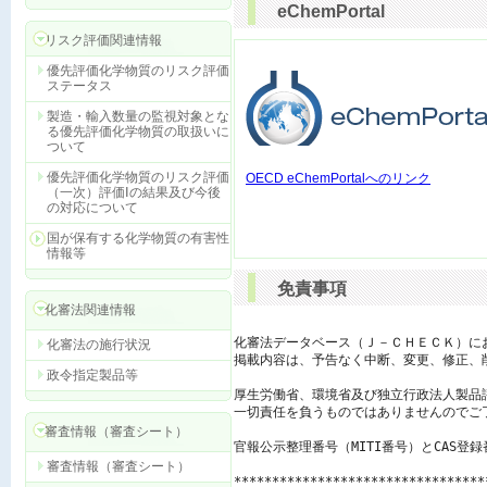
eChemPortal
リスク評価関連情報
優先評価化学物質のリスク評価
ステータス
製造・輸入数量の監視対象とな
る優先評価化学物質の取扱いに
ついて
優先評価化学物質のリスク評価
OECD eChemPortalへのリンク
（一次）評価Ⅰの結果及び今後
の対応について
国が保有する化学物質の有害性
情報等
免責事項
化審法関連情報
化審法データベース（Ｊ－ＣＨＥＣＫ）に
化審法の施行状況
掲載内容は、予告なく中断、変更、修正、
政令指定製品等
厚生労働省、環境省及び独立行政法人製品
一切責任を負うものではありませんのでご了
審査情報（審査シート）
官報公示整理番号（MITI番号）とCAS登
審査情報（審査シート）
*********************************