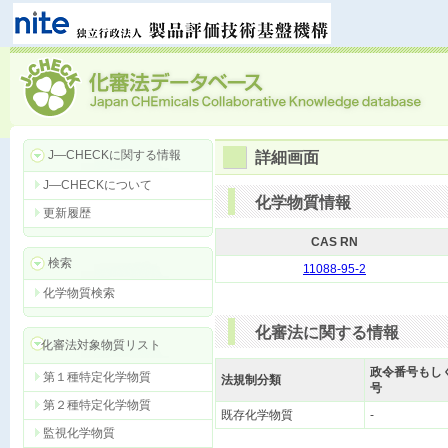
J―CHECKに関する情報
詳細画面
J―CHECKについて
化学物質情報
更新履歴
CAS RN
検索
11088-95-2
化学物質検索
化審法に関する情報
化審法対象物質リスト
政令番号もし
第１種特定化学物質
法規制分類
号
第２種特定化学物質
既存化学物質
-
監視化学物質