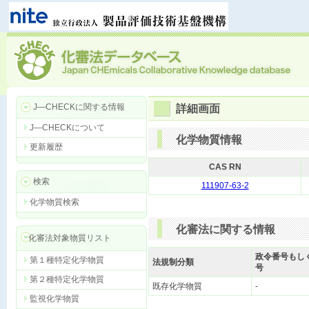
J―CHECKに関する情報
詳細画面
J―CHECKについて
化学物質情報
更新履歴
CAS RN
検索
111907-63-2
化学物質検索
化審法に関する情報
化審法対象物質リスト
政令番号もし
第１種特定化学物質
法規制分類
号
第２種特定化学物質
既存化学物質
-
監視化学物質