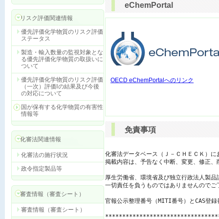
eChemPortal
リスク評価関連情報
優先評価化学物質のリスク評価
ステータス
製造・輸入数量の監視対象とな
る優先評価化学物質の取扱いに
ついて
優先評価化学物質のリスク評価
OECD eChemPortalへのリンク
（一次）評価Ⅰの結果及び今後
の対応について
国が保有する化学物質の有害性
情報等
免責事項
化審法関連情報
化審法データベース（Ｊ－ＣＨＥＣＫ）に
化審法の施行状況
掲載内容は、予告なく中断、変更、修正、
政令指定製品等
厚生労働省、環境省及び独立行政法人製品
一切責任を負うものではありませんのでご了
審査情報（審査シート）
官報公示整理番号（MITI番号）とCAS登
審査情報（審査シート）
*********************************