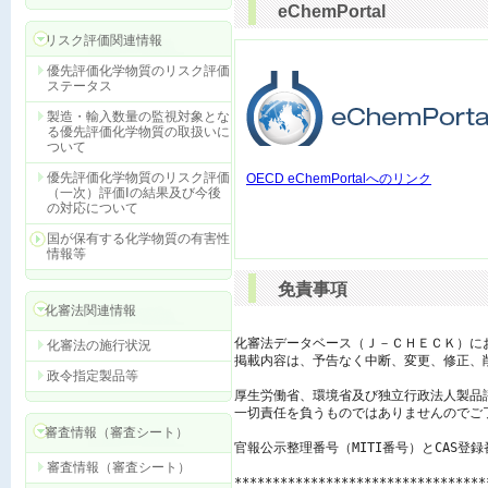
eChemPortal
リスク評価関連情報
優先評価化学物質のリスク評価
ステータス
製造・輸入数量の監視対象とな
る優先評価化学物質の取扱いに
ついて
優先評価化学物質のリスク評価
OECD eChemPortalへのリンク
（一次）評価Ⅰの結果及び今後
の対応について
国が保有する化学物質の有害性
情報等
免責事項
化審法関連情報
化審法データベース（Ｊ－ＣＨＥＣＫ）に
化審法の施行状況
掲載内容は、予告なく中断、変更、修正、
政令指定製品等
厚生労働省、環境省及び独立行政法人製品
一切責任を負うものではありませんのでご了
審査情報（審査シート）
官報公示整理番号（MITI番号）とCAS登
審査情報（審査シート）
*********************************