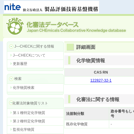
J―CHECKに関する情報
詳細画面
J―CHECKについて
化学物質情報
更新履歴
CAS RN
検索
122827-32-1
化学物質検索
化審法に関する情報
化審法対象物質リスト
政令番号もし
第１種特定化学物質
法規制分類
号
第２種特定化学物質
既存化学物質
-
監視化学物質