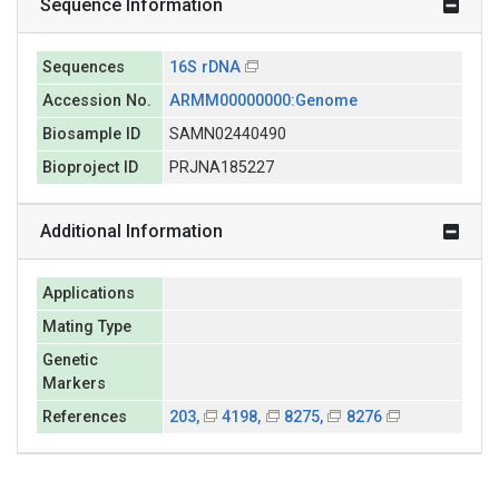
Sequence Information
Sequences
16S rDNA
Accession No.
ARMM00000000:Genome
Biosample ID
SAMN02440490
Bioproject ID
PRJNA185227
Additional Information
Applications
Mating Type
Genetic
Markers
References
203,
4198,
8275,
8276