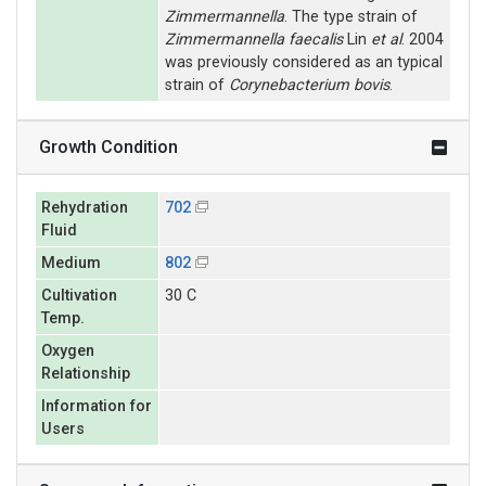
Zimmermannella
. The type strain of
Zimmermannella faecalis
Lin
et al
. 2004
was previously considered as an typical
strain of
Corynebacterium bovis
.
Growth Condition
Rehydration
702
Fluid
Medium
802
Cultivation
30 C
Temp.
Oxygen
Relationship
Information for
Users