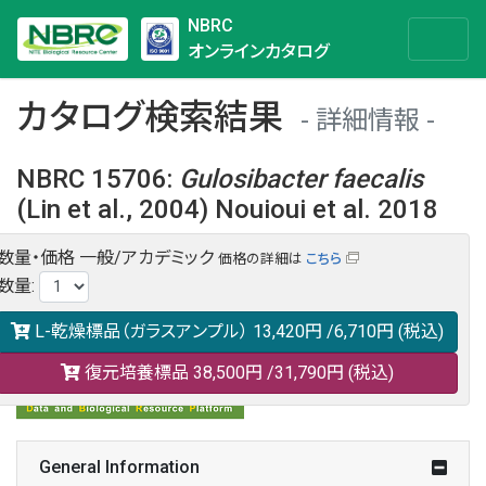
NBRC
オンラインカタログ
カタログ検索結果
詳細情報
NBRC 15706
:
Gulosibacter
faecalis
(Lin et al., 2004) Nouioui et al. 2018
数量・価格
一般/アカデミック
価格の詳細は
こちら
NBRC 15706の情報や関連データは以下のバナー(DBRP)か
数量
:
らご覧ください。
日本語での検索も可能です。
L-乾燥標品（ガラスアンプル）
13,420円
/6,710円
(税込)
復元培養標品
38,500円
/31,790円
(税込)
General Information