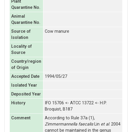
Plant
Quarantine No.
Animal
Quarantine No.
Source of
Cow manure
Isolation
Locality of
Source
Country/region
of Origin
Accepted Date
1994/05/27
Isolated Year
Deposited Year
History
IFO 15706 <- ATCC 13722 <- H.P.
Broquist, B187
Comment
According to Rule 37a (1),
Zimmermannella faecalis
Lin
et al
. 2004
cannot be maintained in the genus