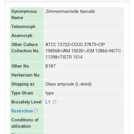
Synonymous
Zimmermannella
faecalis
Name
Teleomorph
Anamorph
Other Culture
ATCC 13722=CCUG 37873=CIP
Collection No.
108568=IAM 15030=JCM 12866=NCTC
11398=TISTR 1514
Other No.
B187
Herberium No.
Shipping as
Glass ampoule (L-dried)
Type Strain
type
Biosafety Level
L1
Restriction
Conditions of
utilization