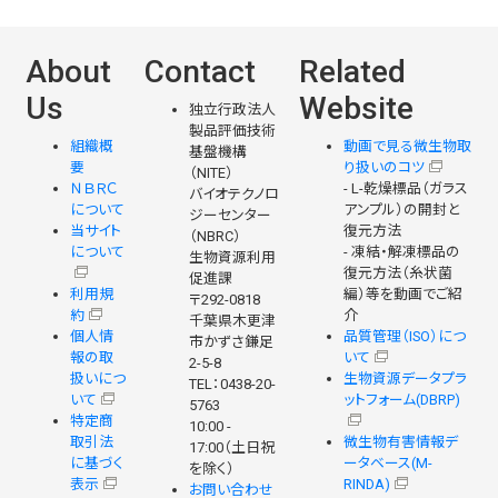
About
Contact
Related
Us
Website
独立行政法人
製品評価技術
組織概
動画で見る微生物取
基盤機構
要
り扱いのコツ
（NITE）
ＮＢＲＣ
- L-乾燥標品（ガラス
バイオテクノロ
について
アンプル）の開封と
ジーセンター
当サイト
復元方法
（NBRC）
について
- 凍結・解凍標品の
生物資源利用
復元方法（糸状菌
促進課
利用規
編）等を動画でご紹
〒292-0818
約
介
千葉県木更津
個人情
品質管理（ISO）につ
市かずさ鎌足
報の取
いて
2-5-8
扱いにつ
生物資源データプラ
TEL：0438-20-
いて
ットフォーム(DBRP)
5763
特定商
10:00 -
取引法
微生物有害情報デ
17:00（土日祝
に基づく
ータベース(M-
を除く）
表示
RINDA)
お問い合わせ