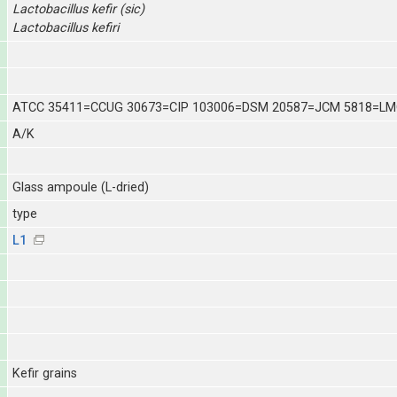
Lactobacillus
kefir (sic)
Lactobacillus
kefiri
ATCC 35411=CCUG 30673=CIP 103006=DSM 20587=JCM 5818=LM
A/K
Glass ampoule (L-dried)
type
L1
Kefir grains