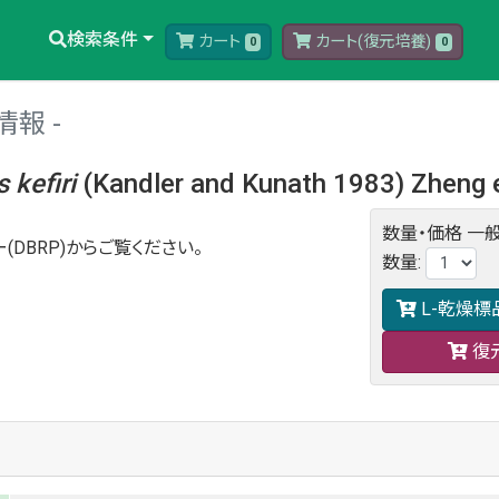
検索条件
カート
カート(復元培養)
0
0
情報
s
kefiri
(Kandler and Kunath 1983) Zheng e
数量・価格
一般
(DBRP)からご覧ください。
数量
:
L-乾燥標
復