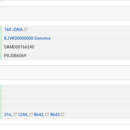
16S rDNA
BJVK00000000:Genome
SAMD00166240
PRJDB6069
316,
1244,
8642,
8643