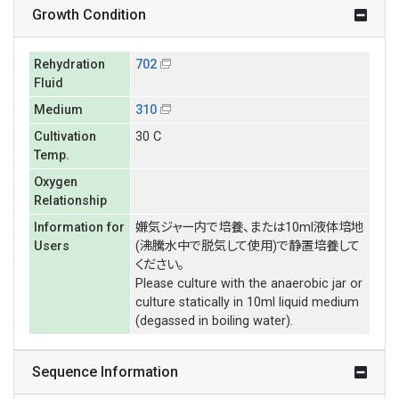
Growth Condition
Rehydration
702
Fluid
Medium
310
Cultivation
30 C
Temp.
Oxygen
Relationship
Information for
嫌気ジャー内で培養、または10ml液体培地
Users
(沸騰水中で脱気して使用)で静置培養して
ください。
Please culture with the anaerobic jar or
culture statically in 10ml liquid medium
(degassed in boiling water).
Sequence Information