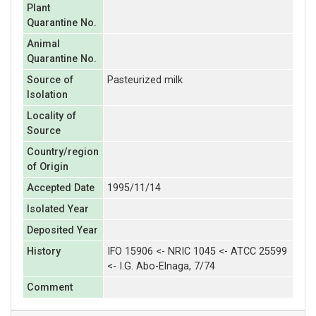
Plant
Quarantine No.
Animal
Quarantine No.
Source of
Pasteurized milk
Isolation
Locality of
Source
Country/region
of Origin
Accepted Date
1995/11/14
Isolated Year
Deposited Year
History
IFO 15906 <- NRIC 1045 <- ATCC 25599
<- I.G. Abo-Elnaga, 7/74
Comment