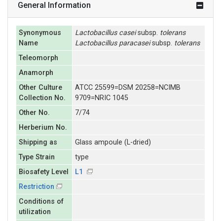
General Information
Synonymous
Lactobacillus
casei
subsp.
tolerans
Name
Lactobacillus
paracasei
subsp.
tolerans
Teleomorph
Anamorph
Other Culture
ATCC 25599=DSM 20258=NCIMB
Collection No.
9709=NRIC 1045
Other No.
7/74
Herberium No.
Shipping as
Glass ampoule (L-dried)
Type Strain
type
Biosafety Level
L1
Restriction
Conditions of
utilization