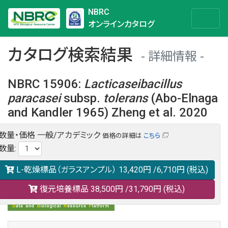
NBRC
オンラインカタログ
カタログ検索結果
詳細情報
NBRC 15906
:
Lacticaseibacillus
paracasei
subsp.
tolerans
(Abo-Elnaga
and Kandler 1965) Zheng et al. 2020
数量・価格
一般/アカデミック
価格の詳細は
こちら
NBRC 15906の情報や関連データは以下のバナー(DBRP)か
数量
:
らご覧ください。
日本語での検索も可能です。
L-乾燥標品（ガラスアンプル）
13,420円
/6,710円
(税込)
復元培養標品
38,500円
/31,790円
(税込)