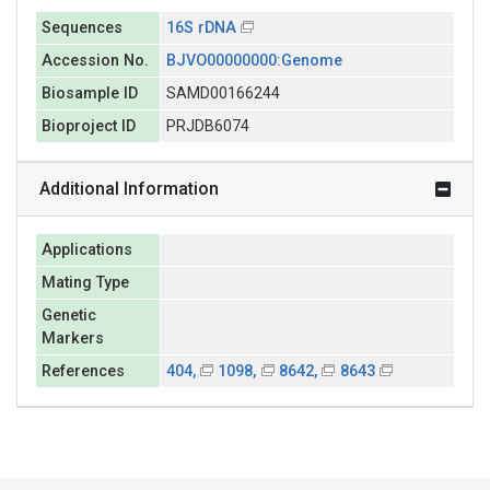
Sequences
16S rDNA
Accession No.
BJVO00000000:Genome
Biosample ID
SAMD00166244
Bioproject ID
PRJDB6074
Additional Information
Applications
Mating Type
Genetic
Markers
References
404,
1098,
8642,
8643