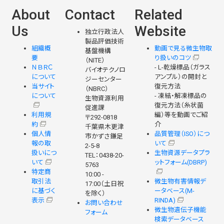
About
Contact
Related
Us
Website
独立行政法人
製品評価技術
組織概
動画で見る微生物取
基盤機構
要
り扱いのコツ
（NITE）
ＮＢＲＣ
- L-乾燥標品（ガラス
バイオテクノロ
について
アンプル）の開封と
ジーセンター
当サイト
復元方法
（NBRC）
について
- 凍結・解凍標品の
生物資源利用
復元方法（糸状菌
促進課
利用規
編）等を動画でご紹
〒292-0818
約
介
千葉県木更津
個人情
品質管理（ISO）につ
市かずさ鎌足
報の取
いて
2-5-8
扱いにつ
生物資源データプラ
TEL：0438-20-
いて
ットフォーム(DBRP)
5763
特定商
10:00 -
取引法
微生物有害情報デ
17:00（土日祝
に基づく
ータベース(M-
を除く）
表示
RINDA)
お問い合わせ
微生物遺伝子機能
フォーム
検索データベース