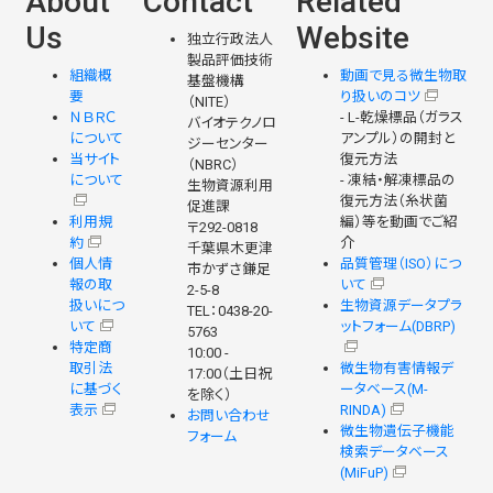
About
Contact
Related
Us
Website
独立行政法人
製品評価技術
組織概
動画で見る微生物取
基盤機構
要
り扱いのコツ
（NITE）
ＮＢＲＣ
- L-乾燥標品（ガラス
バイオテクノロ
について
アンプル）の開封と
ジーセンター
当サイト
復元方法
（NBRC）
について
- 凍結・解凍標品の
生物資源利用
復元方法（糸状菌
促進課
利用規
編）等を動画でご紹
〒292-0818
約
介
千葉県木更津
個人情
品質管理（ISO）につ
市かずさ鎌足
報の取
いて
2-5-8
扱いにつ
生物資源データプラ
TEL：0438-20-
いて
ットフォーム(DBRP)
5763
特定商
10:00 -
取引法
微生物有害情報デ
17:00（土日祝
に基づく
ータベース(M-
を除く）
表示
RINDA)
お問い合わせ
微生物遺伝子機能
フォーム
検索データベース
(MiFuP)