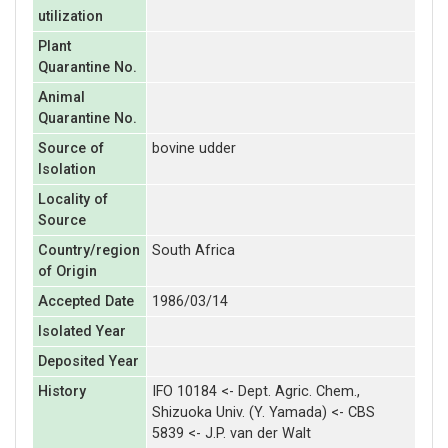
utilization
Plant
Quarantine No.
Animal
Quarantine No.
Source of
bovine udder
Isolation
Locality of
Source
Country/region
South Africa
of Origin
Accepted Date
1986/03/14
Isolated Year
Deposited Year
History
IFO 10184 <- Dept. Agric. Chem.,
Shizuoka Univ. (Y. Yamada) <- CBS
5839 <- J.P. van der Walt