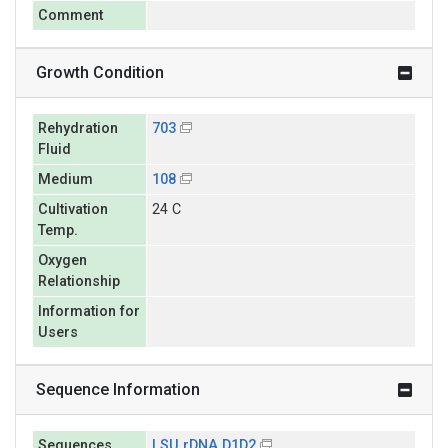
Comment
Growth Condition
Rehydration
703
Fluid
Medium
108
Cultivation
24 C
Temp.
Oxygen
Relationship
Information for
Users
Sequence Information
Sequences
LSU rDNA D1D2