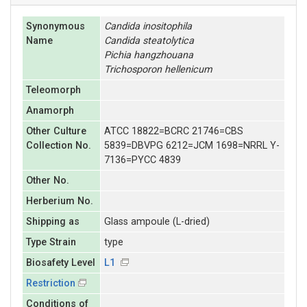
Synonymous
Candida
inositophila
Name
Candida
steatolytica
Pichia
hangzhouana
Trichosporon
hellenicum
Teleomorph
Anamorph
Other Culture
ATCC 18822=BCRC 21746=CBS
Collection No.
5839=DBVPG 6212=JCM 1698=NRRL Y-
7136=PYCC 4839
Other No.
Herberium No.
Shipping as
Glass ampoule (L-dried)
Type Strain
type
Biosafety Level
L1
Restriction
Conditions of