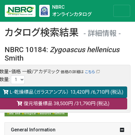
NBRC
オンラインカタログ
カタログ検索結果
詳細情報
NBRC 10184
:
Zygoascus
hellenicus
Smith
数量・価格
一般/アカデミック
価格の詳細は
こちら
NBRC 10184の情報や関連データは以下のバナー(DBRP)か
数量
:
らご覧ください。
日本語での検索も可能です。
L-乾燥標品（ガラスアンプル）
13,420円
/6,710円
(税込)
復元培養標品
38,500円
/31,790円
(税込)
General Information