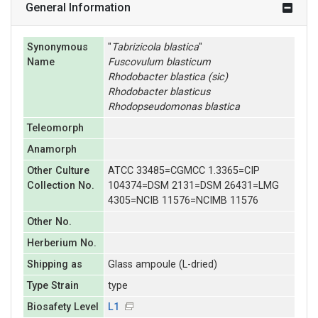
General Information
Synonymous
"
Tabrizicola
blastica
"
Name
Fuscovulum
blasticum
Rhodobacter
blastica (sic)
Rhodobacter
blasticus
Rhodopseudomonas
blastica
Teleomorph
Anamorph
Other Culture
ATCC 33485=CGMCC 1.3365=CIP
Collection No.
104374=DSM 2131=DSM 26431=LMG
4305=NCIB 11576=NCIMB 11576
Other No.
Herberium No.
Shipping as
Glass ampoule (L-dried)
Type Strain
type
Biosafety Level
L1