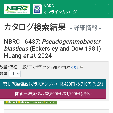
NBRC
オンラインカタログ
カタログ検索結果
詳細情報
NBRC 16437
:
Pseudogemmobacter
blasticus
(Eckersley and Dow 1981)
Huang
et al
. 2024
数量・価格
一般/アカデミック
価格の詳細は
こちら
NBRC 16437の情報や関連データは以下のバナー(DBRP)か
数量
:
らご覧ください。
日本語での検索も可能です。
L-乾燥標品（ガラスアンプル）
13,420円
/6,710円
(税込)
復元培養標品
38,500円
/31,790円
(税込)