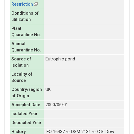
Restriction
Conditions of
utilization
Plant
Quarantine No.
Animal
Quarantine No.
Source of
Eutrophic pond
Isolation
Locality of
Source
Country/region
UK
of Origin
Accepted Date
2000/06/01
Isolated Year
Deposited Year
History
IFO 16437 <- DSM 2131 <- C.S. Dow