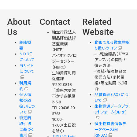
About
Contact
Related
Us
Website
独立行政法人
製品評価技術
組織概
動画で見る微生物取
基盤機構
要
り扱いのコツ
（NITE）
ＮＢＲＣ
- L-乾燥標品（ガラス
バイオテクノロ
について
アンプル）の開封と
ジーセンター
当サイト
復元方法
（NBRC）
について
- 凍結・解凍標品の
生物資源利用
復元方法（糸状菌
促進課
利用規
編）等を動画でご紹
〒292-0818
約
介
千葉県木更津
個人情
品質管理（ISO）につ
市かずさ鎌足
報の取
いて
2-5-8
扱いにつ
生物資源データプラ
TEL：0438-20-
いて
ットフォーム(DBRP)
5763
特定商
10:00 -
取引法
微生物有害情報デ
17:00（土日祝
に基づく
ータベース(M-
を除く）
表示
RINDA)
お問い合わせ