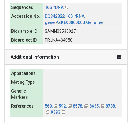
Sequences
16S rDNA
Accession No.
DQ342322:16S rRNA
gene
,
PZKE00000000:Genome
Biosample ID
SAMN08535027
Bioproject ID
PRJNA434050
Additional Information
Applications
Mating Type
Genetic
Markers
References
569,
592,
8578,
8635,
8738,
9393