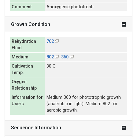
Comment
Anoxygenic phototroph.
Growth Condition
Rehydration
702
Fluid
Medium
802
360
Cultivation
30 C
Temp.
Oxygen
Relationship
Information for
Medium 360 for phototrophic growth
Users
(anaerobic in light). Medium 802 for
aerobic growth.
Sequence Information