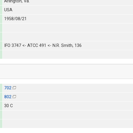
Arlington, Va.
USA
1958/08/21
IFO 3747 <- ATCC 491 <- N.R. Smith, 136
702
802
30 C