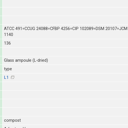
ATCC 491=CCUG 24088=CFBP 4256=CIP 102089=DSM 20107=JCM
1140
136
Glass ampoule (L-dried)
type
L1
compost