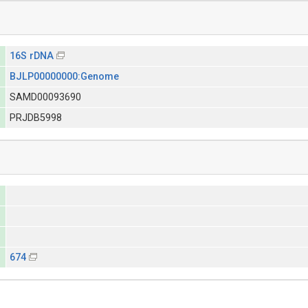
16S rDNA
BJLP00000000:Genome
SAMD00093690
PRJDB5998
674