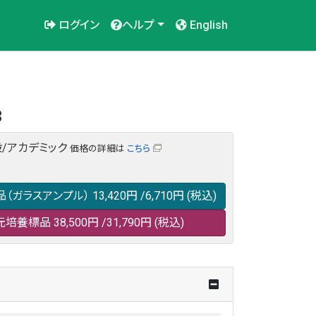
ログイン
ヘルプ
English
3
/アカデミック
価格の詳細は
こちら
品（ガラスアンプル）
13,420円
/6,710円
(税込)
元培養標品
38,500円
/31,790円
(税込)