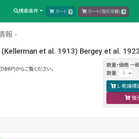
検索条件
カート
カート(復元培養)
0
0
情報
(Kellerman et al. 1913) Bergey et al. 192
数量・価格
一般
DBRP)からご覧ください。
数量
:
L-乾燥標
復