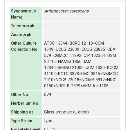
Synonymous
Arthrobacter
aurescens
Name
Teleomorph
Anamorph
Other Culture
ATCC 13344=BCRC 12110=CCM
Collection No.
1649=CCUG 23839=CCUG 23885=CDA
579=CGMCC 1.1892=CIP 102364=DSM
20116=HAMBI 1850=IAM
12340=IMSNU 21002=JCM 1330=KCCM
41109=KCTC 3378=LMG 3815=NBIMCC
2010=NCCB 72018=NCIMB 8912=NRIC
0150=NRRL B-2879=VKM Ac-1105
Other No.
579
Herberium No.
Shipping as
Glass ampoule (L-dried)
Type Strain
type
Biosafety Level
L1