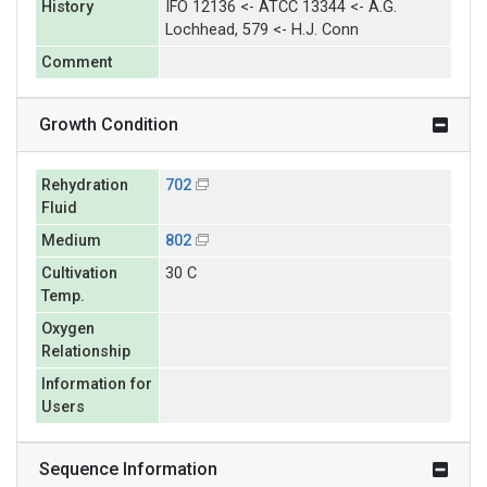
History
IFO 12136 <- ATCC 13344 <- A.G.
Lochhead, 579 <- H.J. Conn
Comment
Growth Condition
Rehydration
702
Fluid
Medium
802
Cultivation
30 C
Temp.
Oxygen
Relationship
Information for
Users
Sequence Information