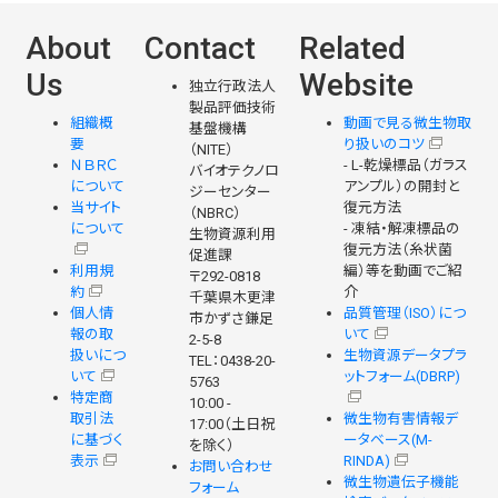
About
Contact
Related
Us
Website
独立行政法人
製品評価技術
組織概
動画で見る微生物取
基盤機構
要
り扱いのコツ
（NITE）
ＮＢＲＣ
- L-乾燥標品（ガラス
バイオテクノロ
について
アンプル）の開封と
ジーセンター
当サイト
復元方法
（NBRC）
について
- 凍結・解凍標品の
生物資源利用
復元方法（糸状菌
促進課
利用規
編）等を動画でご紹
〒292-0818
約
介
千葉県木更津
個人情
品質管理（ISO）につ
市かずさ鎌足
報の取
いて
2-5-8
扱いにつ
生物資源データプラ
TEL：0438-20-
いて
ットフォーム(DBRP)
5763
特定商
10:00 -
取引法
微生物有害情報デ
17:00（土日祝
に基づく
ータベース(M-
を除く）
表示
RINDA)
お問い合わせ
微生物遺伝子機能
フォーム