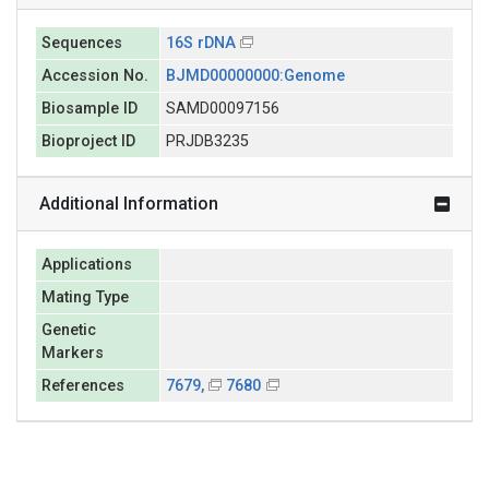
Sequences
16S rDNA
Accession No.
BJMD00000000:Genome
Biosample ID
SAMD00097156
Bioproject ID
PRJDB3235
Additional Information
Applications
Mating Type
Genetic
Markers
References
7679,
7680