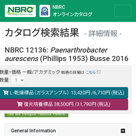
NBRC
オンラインカタログ
カタログ検索結果
詳細情報
NBRC 12136
:
Paenarthrobacter
aurescens
(Phillips 1953) Busse 2016
数量・価格
一般/アカデミック
価格の詳細は
こちら
NBRC 12136の情報や関連データは以下のバナー(DBRP)か
数量
:
らご覧ください。
日本語での検索も可能です。
L-乾燥標品（ガラスアンプル）
13,420円
/6,710円
(税込)
復元培養標品
38,500円
/31,790円
(税込)
General Information