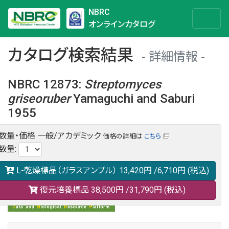
NBRC
オンラインカタログ
カタログ検索結果
詳細情報
NBRC 12873
:
Streptomyces
griseoruber
Yamaguchi and Saburi
1955
数量・価格
一般/アカデミック
価格の詳細は
こちら
NBRC 12873の情報や関連データは以下のバナー(DBRP)か
数量
:
らご覧ください。
日本語での検索も可能です。
L-乾燥標品（ガラスアンプル）
13,420円
/6,710円
(税込)
復元培養標品
38,500円
/31,790円
(税込)