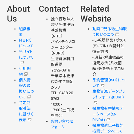
About
Contact
Related
Us
Website
独立行政法人
製品評価技術
組織概
動画で見る微生物取
基盤機構
要
り扱いのコツ
（NITE）
ＮＢＲＣ
- L-乾燥標品（ガラス
バイオテクノロ
について
アンプル）の開封と
ジーセンター
当サイト
復元方法
（NBRC）
について
- 凍結・解凍標品の
生物資源利用
復元方法（糸状菌
促進課
利用規
編）等を動画でご紹
〒292-0818
約
介
千葉県木更津
個人情
品質管理（ISO）につ
市かずさ鎌足
報の取
いて
2-5-8
扱いにつ
生物資源データプラ
TEL：0438-20-
いて
ットフォーム(DBRP)
5763
特定商
10:00 -
取引法
微生物有害情報デ
17:00（土日祝
に基づく
ータベース(M-
を除く）
表示
RINDA)
お問い合わせ
微生物遺伝子機能
フォーム
検索データベース