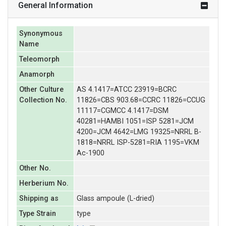
General Information
Synonymous
Name
Teleomorph
Anamorph
Other Culture
AS 4.1417=ATCC 23919=BCRC
Collection No.
11826=CBS 903.68=CCRC 11826=CCUG
11117=CGMCC 4.1417=DSM
40281=HAMBI 1051=ISP 5281=JCM
4200=JCM 4642=LMG 19325=NRRL B-
1818=NRRL ISP-5281=RIA 1195=VKM
Ac-1900
Other No.
Herberium No.
Shipping as
Glass ampoule (L-dried)
Type Strain
type