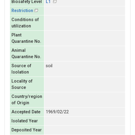
Biosafety Level
L1
Restriction
Conditions of
utilization
Plant
Quarantine No.
Animal
Quarantine No.
Source of
soil
Isolation
Locality of
Source
Country/region
of Origin
Accepted Date
1969/02/22
Isolated Year
Deposited Year