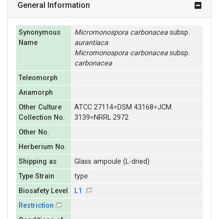
General Information
Synonymous
Micromonospora
carbonacea
subsp.
Name
aurantiaca
Micromonospora
carbonacea
subsp.
carbonacea
Teleomorph
Anamorph
Other Culture
ATCC 27114=DSM 43168=JCM
Collection No.
3139=NRRL 2972
Other No.
Herberium No.
Shipping as
Glass ampoule (L-dried)
Type Strain
type
Biosafety Level
L1
Restriction