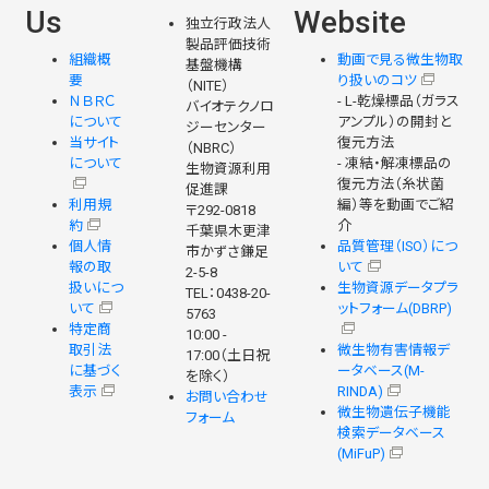
Us
Website
独立行政法人
製品評価技術
組織概
動画で見る微生物取
基盤機構
要
り扱いのコツ
（NITE）
ＮＢＲＣ
- L-乾燥標品（ガラス
バイオテクノロ
について
アンプル）の開封と
ジーセンター
当サイト
復元方法
（NBRC）
について
- 凍結・解凍標品の
生物資源利用
復元方法（糸状菌
促進課
利用規
編）等を動画でご紹
〒292-0818
約
介
千葉県木更津
個人情
品質管理（ISO）につ
市かずさ鎌足
報の取
いて
2-5-8
扱いにつ
生物資源データプラ
TEL：0438-20-
いて
ットフォーム(DBRP)
5763
特定商
10:00 -
取引法
微生物有害情報デ
17:00（土日祝
に基づく
ータベース(M-
を除く）
表示
RINDA)
お問い合わせ
微生物遺伝子機能
フォーム
検索データベース
(MiFuP)