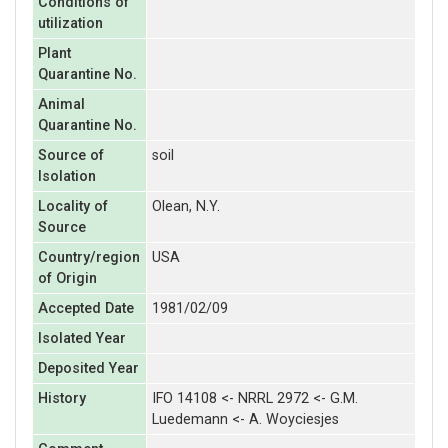
Conditions of
utilization
Plant
Quarantine No.
Animal
Quarantine No.
Source of
soil
Isolation
Locality of
Olean, N.Y.
Source
Country/region
USA
of Origin
Accepted Date
1981/02/09
Isolated Year
Deposited Year
History
IFO 14108 <- NRRL 2972 <- G.M.
Luedemann <- A. Woyciesjes