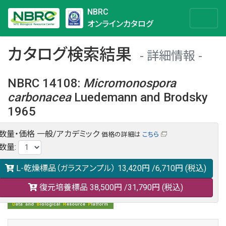
NBRC
オンラインカタログ
カタログ検索結果
詳細情報
NBRC 14108
:
Micromonospora
carbonacea
Luedemann and Brodsky
1965
数量・価格
一般/アカデミック
価格の詳細は
こちら
NBRC 14108の情報や関連データは以下のバナー(DBRP)か
数量
:
らご覧ください。
日本語での検索も可能です。
L-乾燥標品（ガラスアンプル）
13,420円
/6,710円
(税込)
復元培養標品
38,500円
/31,790円
(税込)