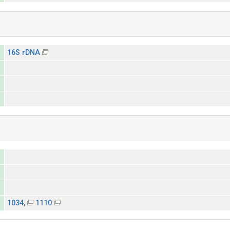
16S rDNA
1034,
1110