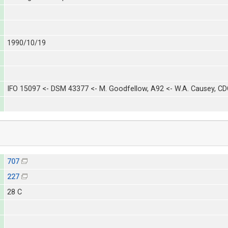
1990/10/19
IFO 15097 <- DSM 43377 <- M. Goodfellow, A92 <- W.A. Causey, C
707
227
28 C