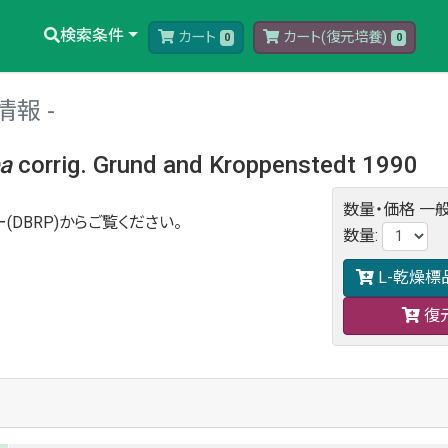
検索条件
カート
カート(復元培養)
0
0
情報
ba
corrig. Grund and Kroppenstedt 1990
数量・価格
一般
(DBRP)からご覧ください。
数量
:
L-乾燥標
復