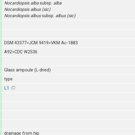
Nocardiopsis
alba
subsp.
alba
Nocardiopsis
albus (sic)
Nocardiopsis
albus
subsp.
albus (sic)
DSM 43377=JCM 9419=VKM Ac-1883
A92=CDC W2536
Glass ampoule (L-dried)
type
L1
drainage from hip