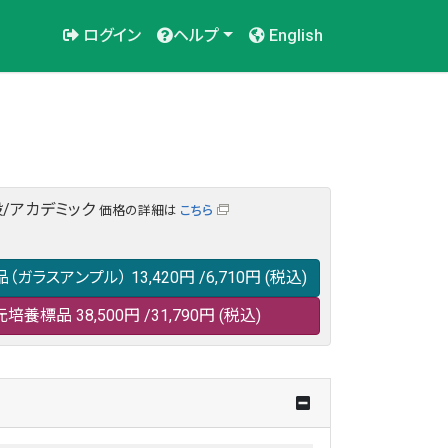
ログイン
ヘルプ
English
/アカデミック
価格の詳細は
こちら
品（ガラスアンプル）
13,420円
/6,710円
(税込)
元培養標品
38,500円
/31,790円
(税込)