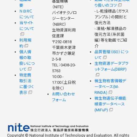
基盤機構
要
り扱いのコツ
（NITE）
ＮＢＲＣ
- L-乾燥標品（ガラス
バイオテクノロ
について
アンプル）の開封と
ジーセンター
当サイト
復元方法
（NBRC）
について
- 凍結・解凍標品の
生物資源利用
復元方法（糸状菌
促進課
利用規
編）等を動画でご紹
〒292-0818
約
介
千葉県木更津
個人情
品質管理（ISO）につ
市かずさ鎌足
報の取
いて
2-5-8
扱いにつ
生物資源データプラ
TEL：0438-20-
いて
ットフォーム(DBRP)
5763
特定商
10:00 -
取引法
微生物有害情報デ
17:00（土日祝
に基づく
ータベース(M-
を除く）
表示
RINDA)
お問い合わせ
微生物遺伝子機能
フォーム
検索データベース
(MiFuP)
Copyright © National Institute of Technology and Evaluation. All rights