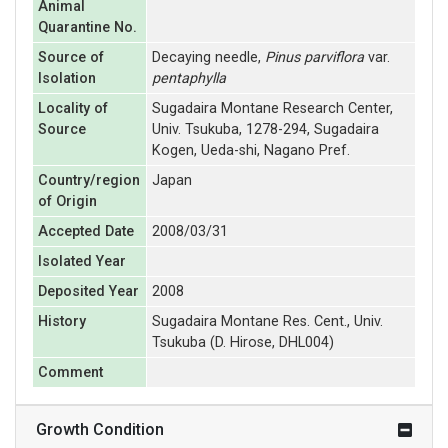
Animal
Quarantine No.
Source of
Decaying needle,
Pinus parviflora
var.
Isolation
pentaphylla
Locality of
Sugadaira Montane Research Center,
Source
Univ. Tsukuba, 1278-294, Sugadaira
Kogen, Ueda-shi, Nagano Pref.
Country/region
Japan
of Origin
Accepted Date
2008/03/31
Isolated Year
Deposited Year
2008
History
Sugadaira Montane Res. Cent., Univ.
Tsukuba (D. Hirose, DHL004)
Comment
Growth Condition