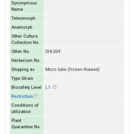
Synonymous
Name
Teleomorph
Anamorph
Other Culture
Collection No.
Other No.
DHL004
Herberium No.
Shipping as
Micro tube (frozen-thawed)
Type Strain
Biosafety Level
L1
Restriction
Conditions of
utilization
Plant
Quarantine No.