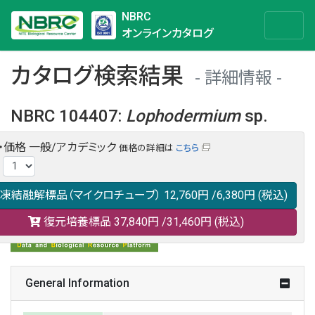
NBRC
オンラインカタログ
カタログ検索結果
詳細情報
NBRC 104407
:
Lophodermium
sp.
・価格
一般/アカデミック
価格の詳細は
こちら
NBRC 104407の情報や関連データは以下のバナー(DBRP)か
:
らご覧ください。
日本語での検索も可能です。
凍結融解標品（マイクロチューブ）
12,760円
/6,380円
(税込)
復元培養標品
37,840円
/31,460円
(税込)
General Information