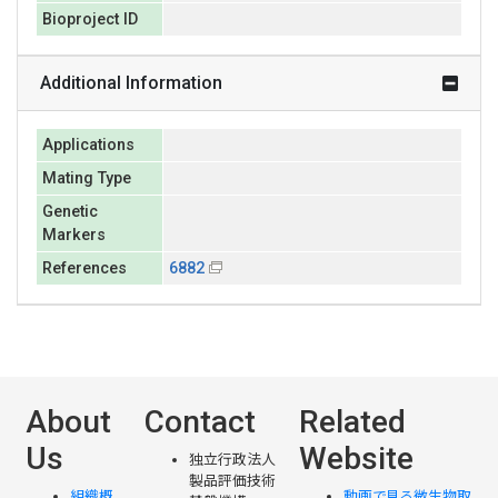
Bioproject ID
Additional Information
Applications
Mating Type
Genetic
Markers
References
6882
About
Contact
Related
Us
Website
独立行政法人
製品評価技術
組織概
動画で見る微生物取