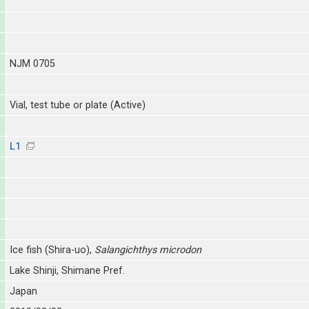
NJM 0705
Vial, test tube or plate (Active)
L1
Ice fish (Shira-uo),
Salangichthys microdon
Lake Shinji, Shimane Pref.
Japan