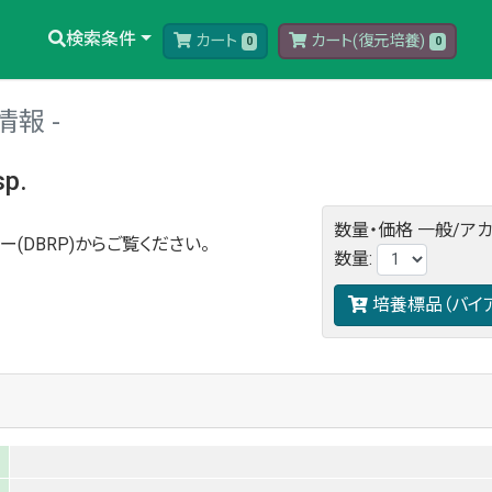
検索条件
カート
カート(復元培養)
0
0
情報
p.
数量・価格
一般/ア
ー(DBRP)からご覧ください。
数量
:
培養標品（バイ