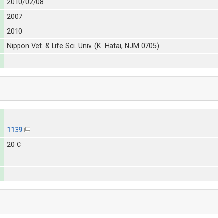
2010/02/08
2007
2010
Nippon Vet. & Life Sci. Univ. (K. Hatai, NJM 0705)
1139
20 C