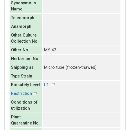
Synonymous
Name
Teleomorph
Anamorph
Other Culture
Collection No.
Other No.
MY-42
Herberium No.
Shipping as
Micro tube (frozen-thawed)
Type Strain
Biosafety Level
L1
Restriction
Conditions of
utilization
Plant
Quarantine No.