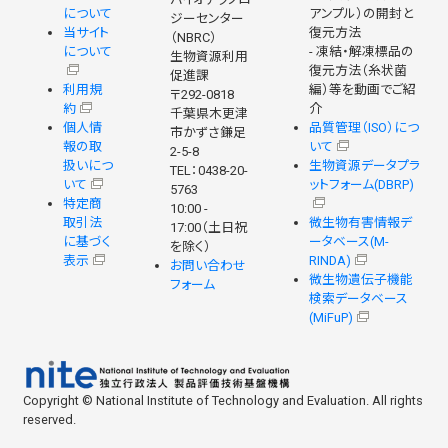
について
アンプル）の開封と
ジーセンター
当サイト
復元方法
（NBRC）
について
- 凍結・解凍標品の
生物資源利用
復元方法（糸状菌
促進課
利用規
編）等を動画でご紹
〒292-0818
約
介
千葉県木更津
個人情
品質管理（ISO）につ
市かずさ鎌足
報の取
いて
2-5-8
扱いにつ
生物資源データプラ
TEL：0438-20-
いて
ットフォーム(DBRP)
5763
特定商
10:00 -
取引法
微生物有害情報デ
17:00（土日祝
に基づく
ータベース(M-
を除く）
表示
RINDA)
お問い合わせ
微生物遺伝子機能
フォーム
検索データベース
(MiFuP)
Copyright © National Institute of Technology and Evaluation. All rights
reserved.