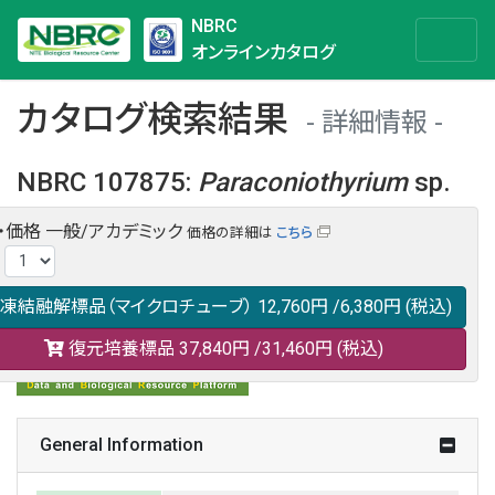
NBRC
オンラインカタログ
カタログ検索結果
詳細情報
NBRC 107875
:
Paraconiothyrium
sp.
・価格
一般/アカデミック
価格の詳細は
こちら
NBRC 107875の情報や関連データは以下のバナー(DBRP)か
:
らご覧ください。
日本語での検索も可能です。
凍結融解標品（マイクロチューブ）
12,760円
/6,380円
(税込)
復元培養標品
37,840円
/31,460円
(税込)
General Information