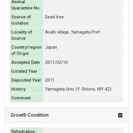
Animal
Quarantine No.
Source of
Dead tree
Isolation
Locality of
Asahi village, Yamagata Pref.
Source
Country/region
Japan
of Origin
Accepted Date
2011/02/10
Isolated Year
Deposited Year
2011
History
Yamagata Univ. (Y. Shiono, MY-42)
Comment
Growth Condition
Rehydration