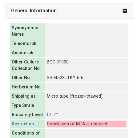
General Information
Synonymous
Name
Teleomorph
Anamorph
Other Culture
BCC 31900
Collection No.
Other No.
SS04528=TKY-6-6
Herberium No.
Shipping as
Micro tube (frozen-thawed)
Type Strain
Biosafety Level
L1
Restriction
Conclusion of MTA is required
Conditions of