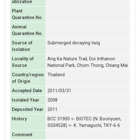
utilization
Plant
Quarantine No.
Animal
Quarantine No.
Source of
Submerged decaying twig
Isolation
Locality of
Ang Ka Nature Trail, Doi Inthanon
Source
National Park, Chom Thong, Chiang Mai
Country/region
Thailand
of Origin
Accepted Date
2011/03/31
Isolated Year
2008
Deposited Year
2011
History
BCC 31900 <- BIOTEC (N. Boonyuen,
SS04528) <- K. Yamaguchi, TKY-6-6
Comment