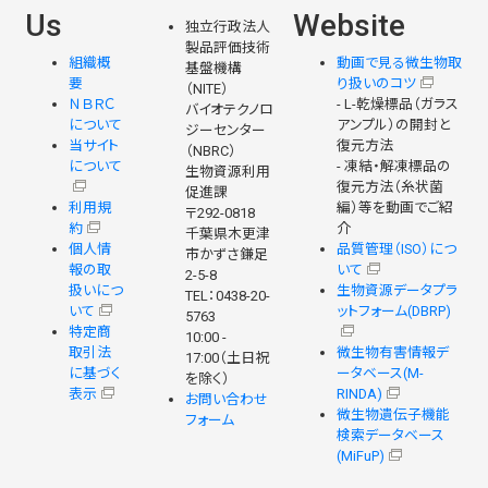
Us
Website
独立行政法人
製品評価技術
組織概
動画で見る微生物取
基盤機構
要
り扱いのコツ
（NITE）
ＮＢＲＣ
- L-乾燥標品（ガラス
バイオテクノロ
について
アンプル）の開封と
ジーセンター
当サイト
復元方法
（NBRC）
について
- 凍結・解凍標品の
生物資源利用
復元方法（糸状菌
促進課
利用規
編）等を動画でご紹
〒292-0818
約
介
千葉県木更津
個人情
品質管理（ISO）につ
市かずさ鎌足
報の取
いて
2-5-8
扱いにつ
生物資源データプラ
TEL：0438-20-
いて
ットフォーム(DBRP)
5763
特定商
10:00 -
取引法
微生物有害情報デ
17:00（土日祝
に基づく
ータベース(M-
を除く）
表示
RINDA)
お問い合わせ
微生物遺伝子機能
フォーム
検索データベース
(MiFuP)