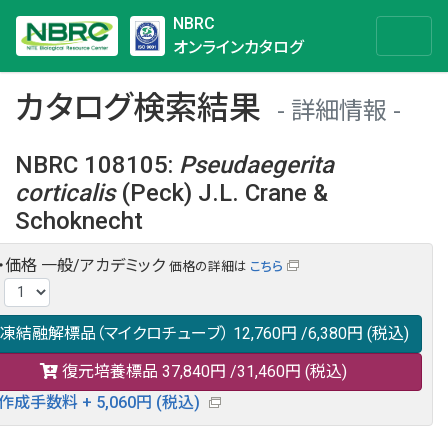
NBRC
オンラインカタログ
カタログ検索結果
詳細情報
NBRC 108105
:
Pseudaegerita
corticalis
(Peck) J.L. Crane &
Schoknecht
・価格
一般/アカデミック
価格の詳細は
こちら
NBRC 108105の情報や関連データは以下のバナー(DBRP)か
:
らご覧ください。
日本語での検索も可能です。
凍結融解標品（マイクロチューブ）
12,760円
/6,380円
(税込)
復元培養標品
37,840円
/31,460円
(税込)
作成手数料 + 5,060円 (税込)