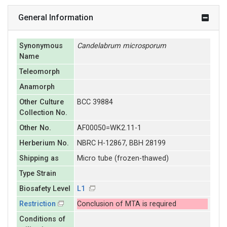
General Information
Synonymous
Candelabrum
microsporum
Name
Teleomorph
Anamorph
Other Culture
BCC 39884
Collection No.
Other No.
AF00050=WK2.11-1
Herberium No.
NBRC H-12867, BBH 28199
Shipping as
Micro tube (frozen-thawed)
Type Strain
Biosafety Level
L1
Restriction
Conclusion of MTA is required
Conditions of