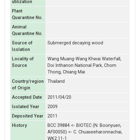
utilization
Plant
Quarantine No.
Animal
Quarantine No.
Source of
Submerged decaying wood
Isolation
Locality of
Wang Muang-Wang Khwai Waterfall,
Source
Doi Inthanon National Park, Chom
Thong, Chiang Mai
Country/region
Thailand
of Origin
Accepted Date
2011/04/20
Isolated Year
2009
Deposited Year
2011
History
BCC 39884 <- BIOTEC (N. Boonyuen,
AF00050) <- C. Chuaseeharonnachai,
WK2.11-1