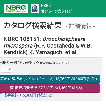
NBRC
オンラインカタログ
カタログ検索結果
詳細情報
NBRC 108151
:
Brocchiosphaera
microspora
(R.F. Castañeda & W.B.
Kendrick) K. Yamaguchi et al.
・価格
一般/アカデミック
価格の詳細は
こちら
NBRC 108151の情報や関連データは以下のバナー(DBRP)か
:
らご覧ください。
日本語での検索も可能です。
凍結融解標品（マイクロチューブ）
12,760円
/6,380円
(税込)
復元培養標品
37,840円
/31,460円
(税込)
作成手数料 + 5,060円 (税込)