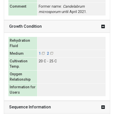
Comment
Former name:
Candelabrum
microsporum
until April 2021.
Growth Condition
Rehydration
Fluid
Medium
1
2
Cultivation
20 C - 25 C
Temp.
Oxygen
Relationship
Information for
Users
Sequence Information