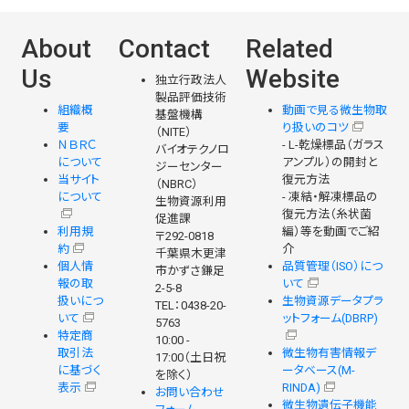
About
Contact
Related
Us
Website
独立行政法人
製品評価技術
組織概
動画で見る微生物取
基盤機構
要
り扱いのコツ
（NITE）
ＮＢＲＣ
- L-乾燥標品（ガラス
バイオテクノロ
について
アンプル）の開封と
ジーセンター
当サイト
復元方法
（NBRC）
について
- 凍結・解凍標品の
生物資源利用
復元方法（糸状菌
促進課
利用規
編）等を動画でご紹
〒292-0818
約
介
千葉県木更津
個人情
品質管理（ISO）につ
市かずさ鎌足
報の取
いて
2-5-8
扱いにつ
生物資源データプラ
TEL：0438-20-
いて
ットフォーム(DBRP)
5763
特定商
10:00 -
取引法
微生物有害情報デ
17:00（土日祝
に基づく
ータベース(M-
を除く）
表示
RINDA)
お問い合わせ
微生物遺伝子機能