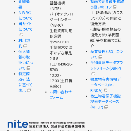
組織概
動画で見る微生物取
基盤機構
要
り扱いのコツ
（NITE）
ＮＢＲＣ
- L-乾燥標品（ガラス
バイオテクノロ
について
アンプル）の開封と
ジーセンター
当サイト
復元方法
（NBRC）
について
- 凍結・解凍標品の
生物資源利用
復元方法（糸状菌
促進課
利用規
編）等を動画でご紹
〒292-0818
約
介
千葉県木更津
個人情
品質管理（ISO）につ
市かずさ鎌足
報の取
いて
2-5-8
扱いにつ
生物資源データプラ
TEL：0438-20-
いて
ットフォーム(DBRP)
5763
特定商
10:00 -
取引法
微生物有害情報デ
17:00（土日祝
に基づく
ータベース(M-
を除く）
表示
RINDA)
お問い合わせ
微生物遺伝子機能
フォーム
検索データベース
(MiFuP)