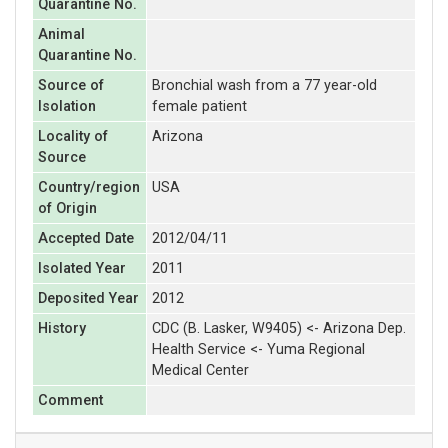
Quarantine No.
Animal
Quarantine No.
Source of
Bronchial wash from a 77 year-old
Isolation
female patient
Locality of
Arizona
Source
Country/region
USA
of Origin
Accepted Date
2012/04/11
Isolated Year
2011
Deposited Year
2012
History
CDC (B. Lasker, W9405) <- Arizona Dep.
Health Service <- Yuma Regional
Medical Center
Comment