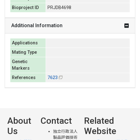
Bioproject ID
PRJDB4698
Additional Information
Applications
Mating Type
Genetic
Markers
References
7623
About
Contact
Related
Us
Website
独立行政法人
製品評価技術