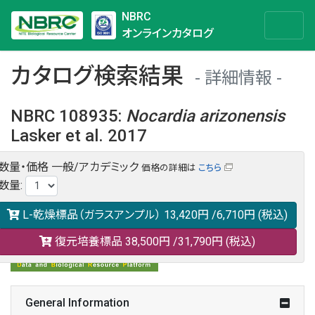
NBRC
オンラインカタログ
カタログ検索結果
詳細情報
NBRC 108935
:
Nocardia
arizonensis
Lasker et al. 2017
数量・価格
一般/アカデミック
価格の詳細は
こちら
NBRC 108935の情報や関連データは以下のバナー(DBRP)か
数量
:
らご覧ください。
日本語での検索も可能です。
L-乾燥標品（ガラスアンプル）
13,420円
/6,710円
(税込)
復元培養標品
38,500円
/31,790円
(税込)
General Information