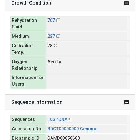
Growth Condition
Rehydration
707
Fluid
Medium
227
Cultivation
28 C
Temp.
Oxygen
Aerobe
Relationship
Information for
Users
Sequence Information
Sequences
16S rDNA
Accession No.
BDCT00000000:Genome
Biosample ID
SAMD00050603