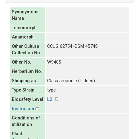
Synonymous
Name
Teleomorph
Anamorph
Other Culture
CCUG 62754=DSM 45748
Collection No.
Other No.
W9405
Herberium No.
Shipping as
Glass ampoule (L-dried)
Type Strain
type
Biosafety Level
L2
Restriction
Conditions of
utilization
Plant