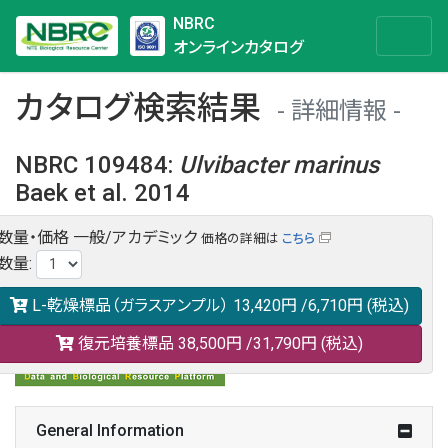
NBRC
オンラインカタログ
カタログ検索結果
詳細情報
NBRC 109484
:
Ulvibacter
marinus
Baek et al. 2014
数量・価格
一般/アカデミック
価格の詳細は
こちら
NBRC 109484の情報や関連データは以下のバナー(DBRP)か
数量
:
らご覧ください。
日本語での検索も可能です。
L-乾燥標品（ガラスアンプル）
13,420円
/6,710円
(税込)
復元培養標品
38,500円
/31,790円
(税込)
General Information