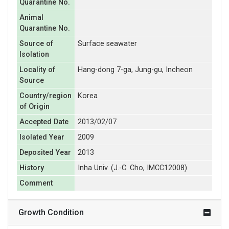
Quarantine No.
Animal
Quarantine No.
Source of
Surface seawater
Isolation
Locality of
Hang-dong 7-ga, Jung-gu, Incheon
Source
Country/region
Korea
of Origin
Accepted Date
2013/02/07
Isolated Year
2009
Deposited Year
2013
History
Inha Univ. (J.-C. Cho, IMCC12008)
Comment
Growth Condition