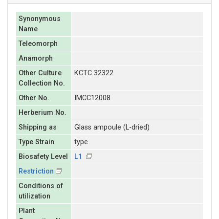
Synonymous
Name
Teleomorph
Anamorph
Other Culture
KCTC 32322
Collection No.
Other No.
IMCC12008
Herberium No.
Shipping as
Glass ampoule (L-dried)
Type Strain
type
Biosafety Level
L1
Restriction
Conditions of
utilization
Plant