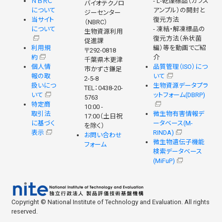
ＮＢＲＣ
- L-乾燥標品（ガラス
バイオテクノロ
について
アンプル）の開封と
ジーセンター
当サイト
復元方法
（NBRC）
について
- 凍結・解凍標品の
生物資源利用
復元方法（糸状菌
促進課
利用規
編）等を動画でご紹
〒292-0818
約
介
千葉県木更津
個人情
品質管理（ISO）につ
市かずさ鎌足
報の取
いて
2-5-8
扱いにつ
生物資源データプラ
TEL：0438-20-
いて
ットフォーム(DBRP)
5763
特定商
10:00 -
取引法
微生物有害情報デ
17:00（土日祝
に基づく
ータベース(M-
を除く）
表示
RINDA)
お問い合わせ
微生物遺伝子機能
フォーム
検索データベース
(MiFuP)
Copyright © National Institute of Technology and Evaluation. All rights
reserved.