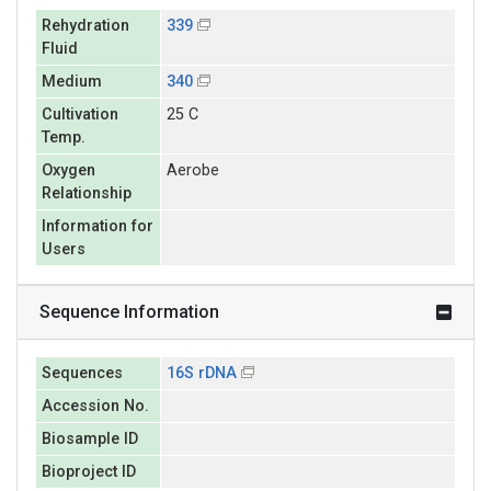
Rehydration
339
Fluid
Medium
340
Cultivation
25 C
Temp.
Oxygen
Aerobe
Relationship
Information for
Users
Sequence Information
Sequences
16S rDNA
Accession No.
Biosample ID
Bioproject ID