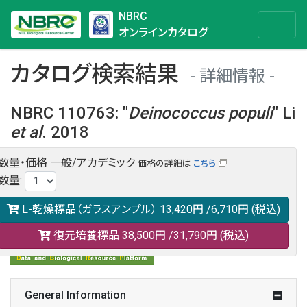
NBRC
オンラインカタログ
カタログ検索結果
詳細情報
NBRC 110763
:
"
Deinococcus
populi
" Li
et al
. 2018
数量・価格
一般/アカデミック
価格の詳細は
こちら
NBRC 110763の情報や関連データは以下のバナー(DBRP)か
数量
:
らご覧ください。
日本語での検索も可能です。
L-乾燥標品（ガラスアンプル）
13,420円
/6,710円
(税込)
復元培養標品
38,500円
/31,790円
(税込)
General Information