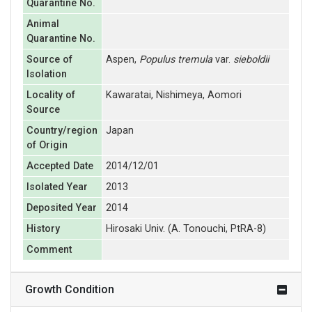
Quarantine No.
Animal
Quarantine No.
Source of
Aspen,
Populus tremula
var.
sieboldii
Isolation
Locality of
Kawaratai, Nishimeya, Aomori
Source
Country/region
Japan
of Origin
Accepted Date
2014/12/01
Isolated Year
2013
Deposited Year
2014
History
Hirosaki Univ. (A. Tonouchi, PtRA-8)
Comment
Growth Condition