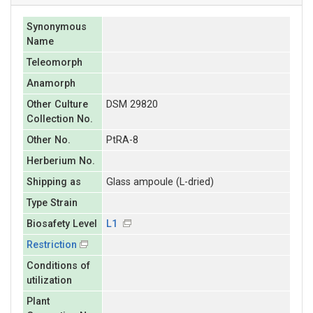
Synonymous
Name
Teleomorph
Anamorph
Other Culture
DSM 29820
Collection No.
Other No.
PtRA-8
Herberium No.
Shipping as
Glass ampoule (L-dried)
Type Strain
Biosafety Level
L1
Restriction
Conditions of
utilization
Plant