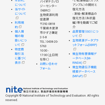
ＮＢＲＣ
- L-乾燥標品（ガラス
バイオテクノロ
について
アンプル）の開封と
ジーセンター
当サイト
復元方法
（NBRC）
について
- 凍結・解凍標品の
生物資源利用
復元方法（糸状菌
促進課
利用規
編）等を動画でご紹
〒292-0818
約
介
千葉県木更津
個人情
品質管理（ISO）につ
市かずさ鎌足
報の取
いて
2-5-8
扱いにつ
生物資源データプラ
TEL：0438-20-
いて
ットフォーム(DBRP)
5763
特定商
10:00 -
取引法
微生物有害情報デ
17:00（土日祝
に基づく
ータベース(M-
を除く）
表示
RINDA)
お問い合わせ
微生物遺伝子機能
フォーム
検索データベース
(MiFuP)
Copyright © National Institute of Technology and Evaluation. All rights
reserved.