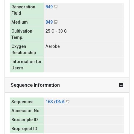
Rehydration
849
Fluid
Medium
849
Cultivation
25 C - 30 C
Temp.
Oxygen
Aerobe
Relationship
Information for
Users
Sequence Information
Sequences
16S rDNA
Accession No.
Biosample ID
Bioproject ID