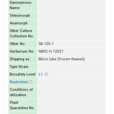
Synonymous
Name
Teleomorph
Anamorph
Other Culture
Collection No.
Other No.
5B-105-1
Herberium No.
NBRC H-12537
Shipping as
Micro tube (frozen-thawed)
Type Strain
Biosafety Level
L1
Restriction
Conditions of
utilization
Plant
Quarantine No.