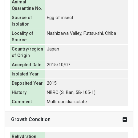
Animal
Quarantine No.
Source of
Egg of insect
Isolation
Locality of
Nashizawa Valley, Futtsu-shi, Chiba
Source
Country/region
Japan
of Origin
Accepted Date
2015/10/07
Isolated Year
Deposited Year
2015
History
NBRC (S. Ban, 5B-105-1)
Comment
Multi-conidia isolate.
Growth Condition
Rehydration