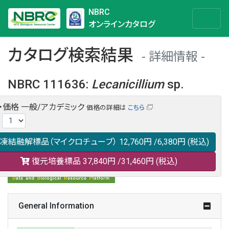
NBRC
オンラインカタログ
カタログ検索結果
詳細情報
NBRC 111636
:
Lecanicillium
sp.
・価格
一般/アカデミック
価格の詳細は
こちら
NBRC 111636の情報や関連データは以下のバナー(DBRP)か
:
らご覧ください。
日本語での検索も可能です。
凍結融解標品（マイクロチューブ）
12,760円
/6,380円
(税込)
復元培養標品
37,840円
/31,460円
(税込)
General Information