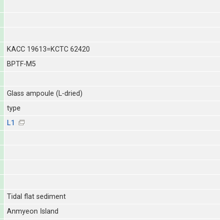
KACC 19613=KCTC 62420
BPTF-M5
Glass ampoule (L-dried)
type
L1
Tidal flat sediment
Anmyeon Island