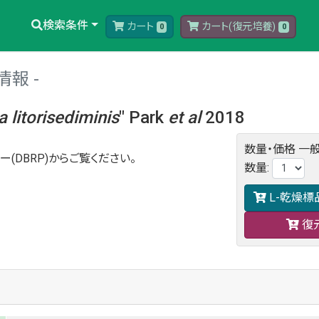
検索条件
カート
カート(復元培養)
0
0
情報
a
litorisediminis
" Park
et al
2018
数量・価格
一般
ー(DBRP)からご覧ください。
数量
:
L-乾燥標
復