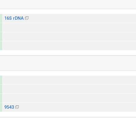
16S rDNA
9543