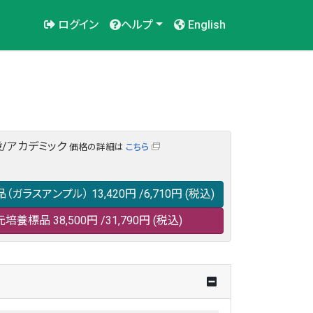
ログイン
ヘルプ
English
/アカデミック
価格の詳細は
こちら
品（ガラスアンプル）
13,420円
/6,710円
(税込)
元培養標品
38,500円
/31,790円
(税込)