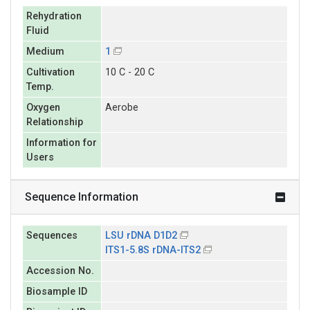
Rehydration
Fluid
Medium
1
Cultivation
10 C - 20 C
Temp.
Oxygen
Aerobe
Relationship
Information for
Users
Sequence Information
Sequences
LSU rDNA D1D2
ITS1-5.8S rDNA-ITS2
Accession No.
Biosample ID