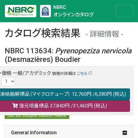
NBRC
オンラインカタログ
カタログ検索結果
詳細情報
NBRC 113634
:
Pyrenopeziza
nervicola
(Desmazières) Boudier
・価格
一般/アカデミック
価格の詳細は
こちら
NBRC 113634の情報や関連データは以下のバナー(DBRP)か
:
らご覧ください。
日本語での検索も可能です。
凍結融解標品（マイクロチューブ）
12,760円
/6,380円
(税込)
復元培養標品
37,840円
/31,460円
(税込)
General Information