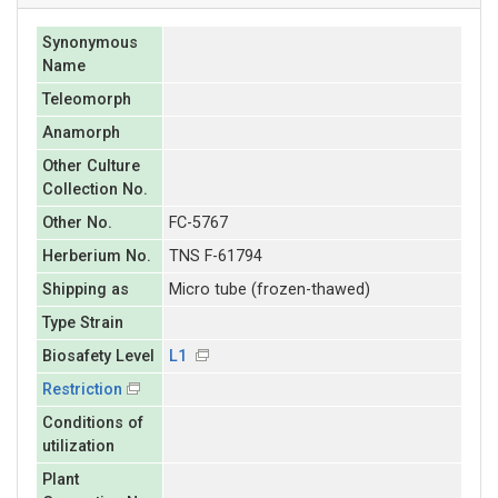
Synonymous
Name
Teleomorph
Anamorph
Other Culture
Collection No.
Other No.
FC-5767
Herberium No.
TNS F-61794
Shipping as
Micro tube (frozen-thawed)
Type Strain
Biosafety Level
L1
Restriction
Conditions of
utilization
Plant