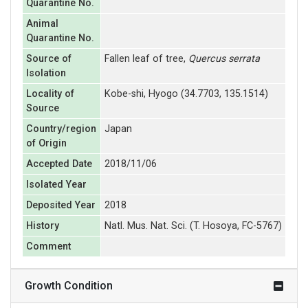
Quarantine No.
Animal
Quarantine No.
Source of
Fallen leaf of tree,
Quercus serrata
Isolation
Locality of
Kobe-shi, Hyogo (34.7703, 135.1514)
Source
Country/region
Japan
of Origin
Accepted Date
2018/11/06
Isolated Year
Deposited Year
2018
History
Natl. Mus. Nat. Sci. (T. Hosoya, FC-5767)
Comment
Growth Condition