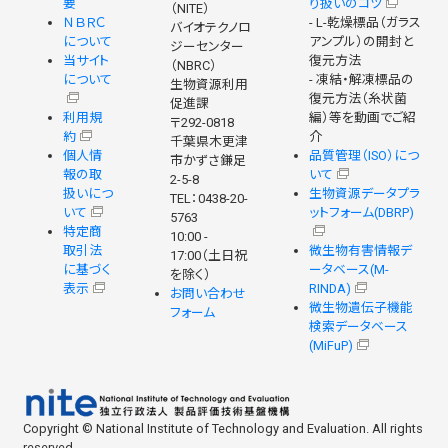
要
り扱いのコツ
（NITE）
ＮＢＲＣ
- L-乾燥標品（ガラス
バイオテクノロ
について
アンプル）の開封と
ジーセンター
当サイト
復元方法
（NBRC）
について
- 凍結・解凍標品の
生物資源利用
復元方法（糸状菌
促進課
利用規
編）等を動画でご紹
〒292-0818
約
介
千葉県木更津
個人情
品質管理（ISO）につ
市かずさ鎌足
報の取
いて
2-5-8
扱いにつ
生物資源データプラ
TEL：0438-20-
いて
ットフォーム(DBRP)
5763
特定商
10:00 -
取引法
微生物有害情報デ
17:00（土日祝
に基づく
ータベース(M-
を除く）
表示
RINDA)
お問い合わせ
微生物遺伝子機能
フォーム
検索データベース
(MiFuP)
Copyright © National Institute of Technology and Evaluation. All rights
reserved.