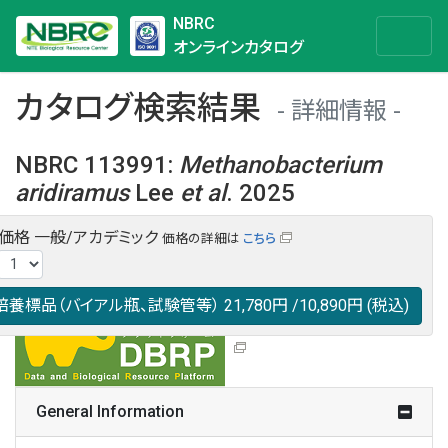
NBRC
オンラインカタログ
カタログ検索結果
詳細情報
NBRC 113991
:
Methanobacterium
aridiramus
Lee
et al
. 2025
・価格
一般/アカデミック
価格の詳細は
こちら
NBRC 113991の情報や関連データは以下のバナー(DBRP)か
らご覧ください。
日本語での検索も可能です。
培養標品（バイアル瓶、試験管等）
21,780円
/10,890円
(税込)
General Information