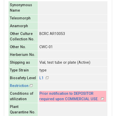
Synonymous
Name
Teleomorph
Anamorph
Other Culture
BCRC AR10053
Collection No.
Other No.
CWC-01
Herberium No.
Shipping as
Vial, test tube or plate (Active)
Type Strain
type
Biosafety Level
L1
Restriction
Conditions of
Prior notification to DEPOSITOR
utilization
required upon COMMERCIAL USE.
Plant
Quarantine No.