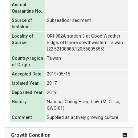
Animal
Quarantine No.
Source of
Subseafloor sediment
Isolation
Locality of
ORI-902A station 3 at Good Weather
Source
Ridge, offshore sowthwestern Taiwan
(22.52138888,120.56805555)
Country/region
Taiwan
of Origin
Accepted Date
2019/05/15
Isolated Year
2017
Deposited Year
2019
History
National Chung Hsing Univ. (M.-C. Lai,
CWC-01)
Comment
Supplied as actively growing culture.
Growth Condition