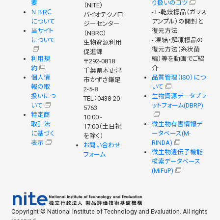
要
り扱いのコツ
（NITE）
ＮＢＲＣ
- L-乾燥標品（ガラス
バイオテクノロ
について
アンプル）の開封と
ジーセンター
当サイト
復元方法
（NBRC）
について
- 凍結・解凍標品の
生物資源利用
復元方法（糸状菌
促進課
利用規
編）等を動画でご紹
〒292-0818
約
介
千葉県木更津
個人情
品質管理（ISO）につ
市かずさ鎌足
報の取
いて
2-5-8
扱いにつ
生物資源データプラ
TEL：0438-20-
いて
ットフォーム(DBRP)
5763
特定商
10:00 -
取引法
微生物有害情報デ
17:00（土日祝
に基づく
ータベース(M-
を除く）
表示
RINDA)
お問い合わせ
微生物遺伝子機能
フォーム
検索データベース
(MiFuP)
Copyright © National Institute of Technology and Evaluation. All rights