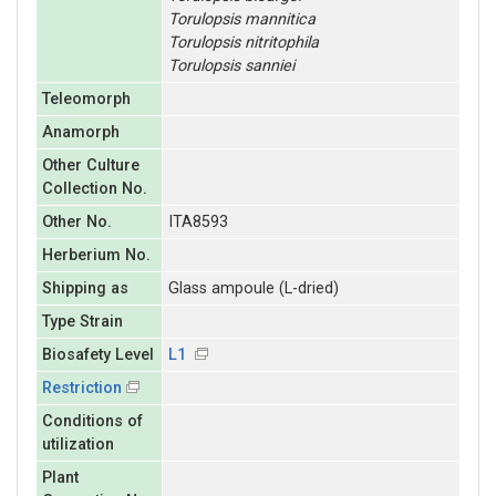
Torulopsis
mannitica
Torulopsis
nitritophila
Torulopsis
sanniei
Teleomorph
Anamorph
Other Culture
Collection No.
Other No.
ITA8593
Herberium No.
Shipping as
Glass ampoule (L-dried)
Type Strain
Biosafety Level
L1
Restriction
Conditions of
utilization
Plant