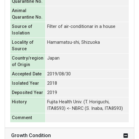
Quarantine No.
Animal
Quarantine No.
Source of
Filter of air-conditionar in a house
Isolation
Locality of
Hamamatsu-shi, Shizuoka
Source
Country/region
Japan
of Origin
Accepted Date
2019/08/30
Isolated Year
2018
Deposited Year
2019
History
Fujita Health Univ. (T. Horiguchi,
ITA8593) <- NBRC (S. Inaba, ITA8593)
Comment
Growth Condition