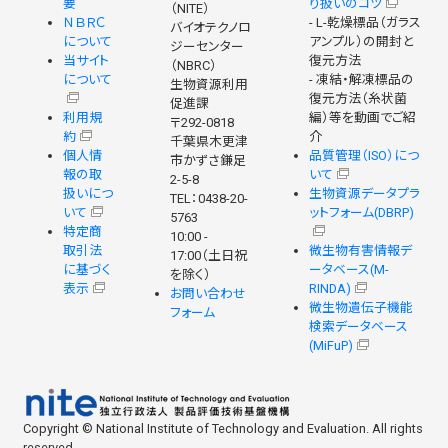
要
り扱いのコツ
（NITE）
ＮＢＲＣ
- L-乾燥標品（ガラス
バイオテクノロ
について
アンプル）の開封と
ジーセンター
当サイト
復元方法
（NBRC）
について
- 凍結・解凍標品の
生物資源利用
復元方法（糸状菌
促進課
利用規
編）等を動画でご紹
〒292-0818
約
介
千葉県木更津
個人情
品質管理（ISO）につ
市かずさ鎌足
報の取
いて
2-5-8
扱いにつ
生物資源データプラ
TEL：0438-20-
いて
ットフォーム(DBRP)
5763
特定商
10:00 -
取引法
微生物有害情報デ
17:00（土日祝
に基づく
ータベース(M-
を除く）
表示
RINDA)
お問い合わせ
微生物遺伝子機能
フォーム
検索データベース
(MiFuP)
Copyright © National Institute of Technology and Evaluation. All rights
reserved.