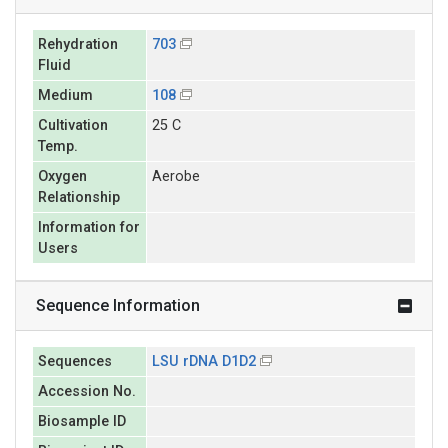
Rehydration
703
Fluid
Medium
108
Cultivation
25 C
Temp.
Oxygen
Aerobe
Relationship
Information for
Users
Sequence Information
Sequences
LSU rDNA D1D2
Accession No.
Biosample ID