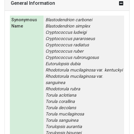
General Information
Synonymous
Blastodendrion
carbonei
Name
Blastodendrion
simplex
Cryptococcus
ludwigi
Cryptococcus
pararoseus
Cryptococcus
radiatus
Cryptococcus
ruber
Cryptococcus
rubrorugosus
Eutorulopsis
dubia
Rhodotorula
mucilaginosa
var.
kentuckyi
Rhodotorula
mucilaginosa
var.
sanguinea
Rhodotorula
rubra
Torula
aclotiana
Torula
corallina
Torula
decolans
Torula
mucilaginosa
Torula
sanguinea
Torulopsis
aurantia
Torulopsis
biourgei