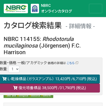
NBRC
オンラインカタログ
カタログ検索結果
詳細情報
NBRC 114155
:
Rhodotorula
mucilaginosa
(Jörgensen) F.C.
Harrison
数量・価格
一般/アカデミック
価格の詳細は
こちら
NBRC 114155の情報や関連データは以下のバナー(DBRP)か
数量
:
らご覧ください。
日本語での検索も可能です。
L-乾燥標品（ガラスアンプル）
13,420円
/6,710円
(税込)
復元培養標品
38,500円
/31,790円
(税込)