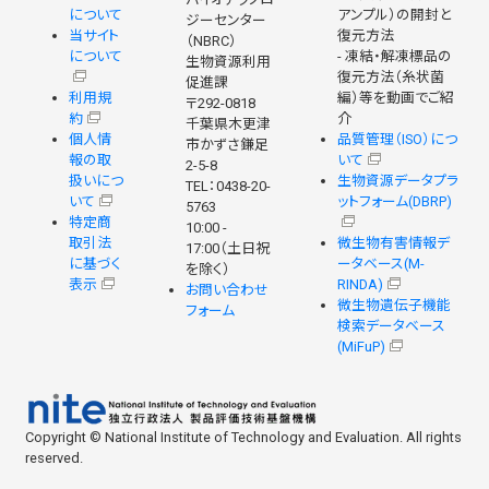
について
アンプル）の開封と
ジーセンター
当サイト
復元方法
（NBRC）
について
- 凍結・解凍標品の
生物資源利用
復元方法（糸状菌
促進課
利用規
編）等を動画でご紹
〒292-0818
約
介
千葉県木更津
個人情
品質管理（ISO）につ
市かずさ鎌足
報の取
いて
2-5-8
扱いにつ
生物資源データプラ
TEL：0438-20-
いて
ットフォーム(DBRP)
5763
特定商
10:00 -
取引法
微生物有害情報デ
17:00（土日祝
に基づく
ータベース(M-
を除く）
表示
RINDA)
お問い合わせ
微生物遺伝子機能
フォーム
検索データベース
(MiFuP)
Copyright © National Institute of Technology and Evaluation. All rights
reserved.