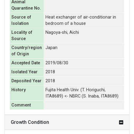
Animal
Quarantine No.
Source of
Heat exchanger of air-conditionar in
Isolation
bedroom of a house
Locality of
Nagoya-shi, Aichi
Source
Country/region
Japan
of Origin
Accepted Date
2019/08/30
Isolated Year
2018
Deposited Year
2018
History
Fujita Health Univ. (T. Horiguchi,
ITA8689) <- NBRC (S. Inaba, ITA8689)
Comment
Growth Condition