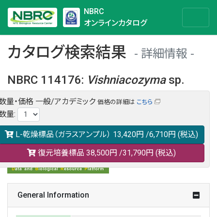
NBRC
オンラインカタログ
カタログ検索結果
詳細情報
NBRC 114176
:
Vishniacozyma
sp.
数量・価格
一般/アカデミック
価格の詳細は
こちら
NBRC 114176の情報や関連データは以下のバナー(DBRP)か
数量
:
らご覧ください。
日本語での検索も可能です。
L-乾燥標品（ガラスアンプル）
13,420円
/6,710円
(税込)
復元培養標品
38,500円
/31,790円
(税込)
General Information