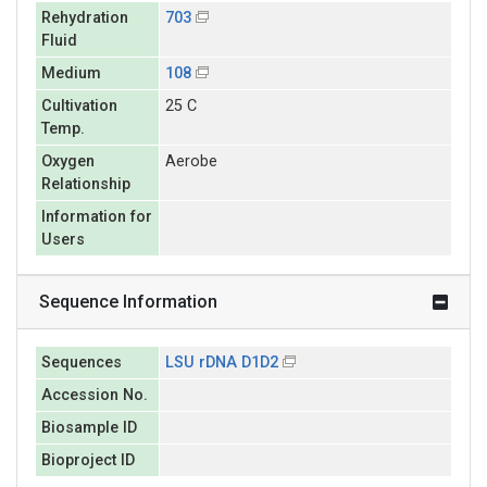
Rehydration
703
Fluid
Medium
108
Cultivation
25 C
Temp.
Oxygen
Aerobe
Relationship
Information for
Users
Sequence Information
Sequences
LSU rDNA D1D2
Accession No.
Biosample ID
Bioproject ID