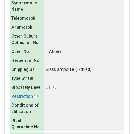
Synonymous
Name
Teleomorph
Anamorph
Other Culture
Collection No.
Other No.
ITA8689
Herberium No.
Shipping as
Glass ampoule (L-dried)
Type Strain
Biosafety Level
L1
Restriction
Conditions of
utilization
Plant
Quarantine No.