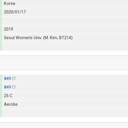
Korea
2020/01/17
2019
Seoul Women's Univ. (M. Kim, BT214)
849
849
25 C
Aerobe