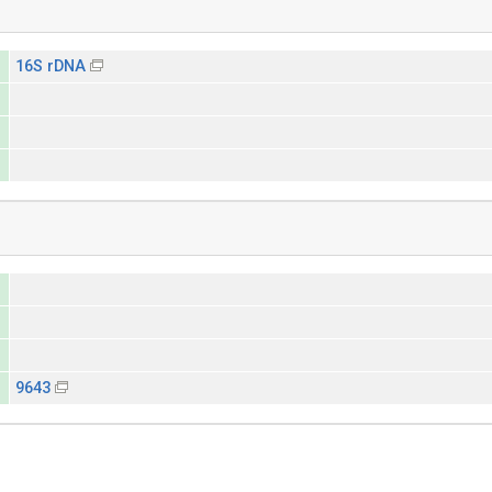
16S rDNA
9643