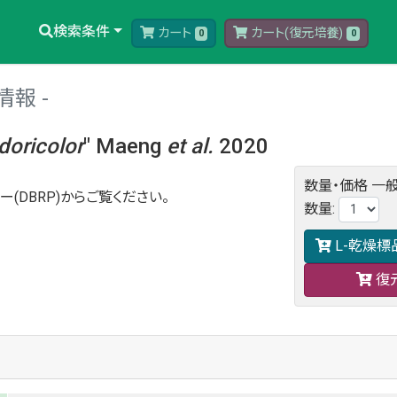
検索条件
カート
カート(復元培養)
0
0
情報
doricolor
" Maeng
et al.
2020
数量・価格
一般
ー(DBRP)からご覧ください。
数量
:
L-乾燥標
復