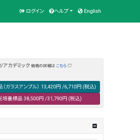
ログイン
ヘルプ
English
/アカデミック
価格の詳細は
こちら
品（ガラスアンプル）
13,420円
/6,710円
(税込)
元培養標品
38,500円
/31,790円
(税込)