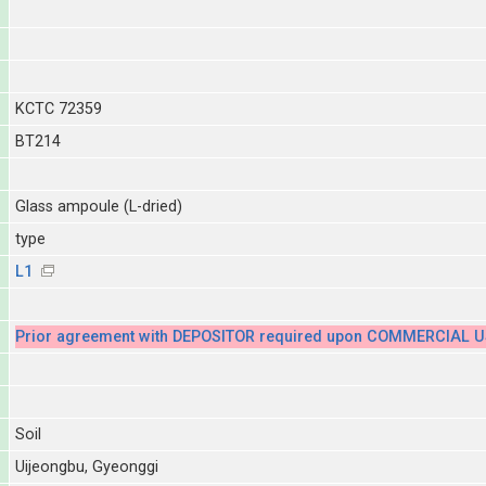
KCTC 72359
BT214
Glass ampoule (L-dried)
type
L1
Prior agreement with DEPOSITOR required upon COMMERCIAL U
Soil
Uijeongbu, Gyeonggi