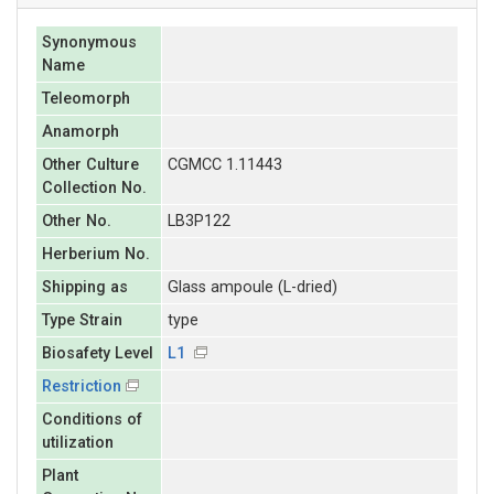
Synonymous
Name
Teleomorph
Anamorph
Other Culture
CGMCC 1.11443
Collection No.
Other No.
LB3P122
Herberium No.
Shipping as
Glass ampoule (L-dried)
Type Strain
type
Biosafety Level
L1
Restriction
Conditions of
utilization
Plant