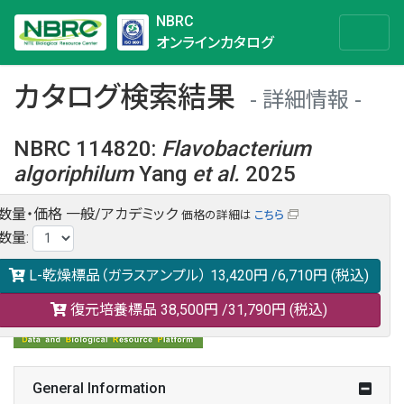
NBRC
オンラインカタログ
カタログ検索結果
詳細情報
NBRC 114820
:
Flavobacterium
algoriphilum
Yang
et al.
2025
数量・価格
一般/アカデミック
価格の詳細は
こちら
NBRC 114820の情報や関連データは以下のバナー(DBRP)か
数量
:
らご覧ください。
日本語での検索も可能です。
L-乾燥標品（ガラスアンプル）
13,420円
/6,710円
(税込)
復元培養標品
38,500円
/31,790円
(税込)
General Information