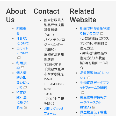
About
Contact
Related
Us
Website
独立行政法人
製品評価技術
組織概
動画で見る微生物取
基盤機構
要
り扱いのコツ
（NITE）
ＮＢＲＣ
- L-乾燥標品（ガラス
バイオテクノロ
について
アンプル）の開封と
ジーセンター
当サイト
復元方法
（NBRC）
について
- 凍結・解凍標品の
生物資源利用
復元方法（糸状菌
促進課
利用規
編）等を動画でご紹
〒292-0818
約
介
千葉県木更津
個人情
品質管理（ISO）につ
市かずさ鎌足
報の取
いて
2-5-8
扱いにつ
生物資源データプラ
TEL：0438-20-
いて
ットフォーム(DBRP)
5763
特定商
10:00 -
取引法
微生物有害情報デ
17:00（土日祝
に基づく
ータベース(M-
を除く）
表示
RINDA)
お問い合わせ
微生物遺伝子機能
フォーム