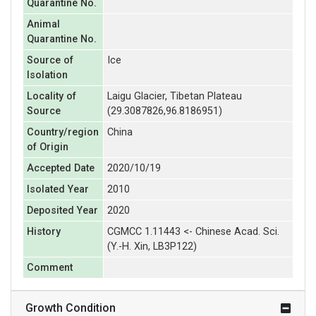
Quarantine No.
Animal
Quarantine No.
Source of
Ice
Isolation
Locality of
Laigu Glacier, Tibetan Plateau
Source
(29.3087826,96.8186951)
Country/region
China
of Origin
Accepted Date
2020/10/19
Isolated Year
2010
Deposited Year
2020
History
CGMCC 1.11443 <- Chinese Acad. Sci.
(Y.-H. Xin, LB3P122)
Comment
Growth Condition