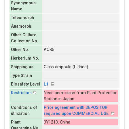
Synonymous
Name
Teleomorph
Anamorph
Other Culture
Collection No.
Other No.
AOB5
Herberium No.
Shipping as
Glass ampoule (L-dried)
Type Strain
Biosafety Level
L1
Restriction
Need permission from Plant Protection
Station in Japan
Conditions of
Prior agreement with DEPOSITOR
utilization
required upon COMMERCIAL USE.
Plant
3Y1213, China
Quarantine No.