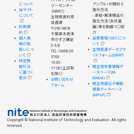
について
アンプル）の開封と
ジーセンター
当サイト
復元方法
（NBRC）
について
- 凍結・解凍標品の
生物資源利用
復元方法（糸状菌
促進課
利用規
編）等を動画でご紹
〒292-0818
約
介
千葉県木更津
個人情
品質管理（ISO）につ
市かずさ鎌足
報の取
いて
2-5-8
扱いにつ
生物資源データプラ
TEL：0438-20-
いて
ットフォーム(DBRP)
5763
特定商
10:00 -
取引法
微生物有害情報デ
17:00（土日祝
に基づく
ータベース(M-
を除く）
表示
RINDA)
お問い合わせ
微生物遺伝子機能
フォーム
検索データベース
(MiFuP)
Copyright © National Institute of Technology and Evaluation. All rights
reserved.