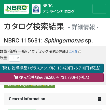
NBRC
オンラインカタログ
カタログ検索結果
詳細情報
NBRC 115681
:
Sphingomonas
sp.
数量・価格
一般/アカデミック
価格の詳細は
こちら
NBRC 115681の情報や関連データは以下のバナー(DBRP)か
数量
:
らご覧ください。
日本語での検索も可能です。
L-乾燥標品（ガラスアンプル）
13,420円
/6,710円
(税込)
復元培養標品
38,500円
/31,790円
(税込)
General Information