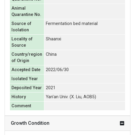
Animal
Quarantine No.
Source of
Fermentation bed material
Isolation
Locality of
Shaanxi
Source
Country/region
China
of Origin
Accepted Date
2022/06/30
Isolated Year
Deposited Year
2021
History
Yan'an Univ. (X. Liu, AOB5)
Comment
Growth Condition