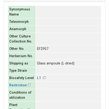
Synonymous
Name
Teleomorph
Anamorph
Other Culture
Collection No.
Other No.
EF2957
Herberium No.
Shipping as
Glass ampoule (L-dried)
Type Strain
Biosafety Level
L1
Restriction
Conditions of
utilization
Plant