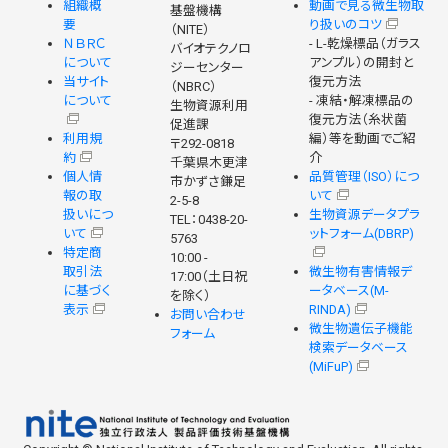
組織概
動画で見る微生物取
基盤機構
要
り扱いのコツ
（NITE）
ＮＢＲＣ
- L-乾燥標品（ガラス
バイオテクノロ
について
アンプル）の開封と
ジーセンター
当サイト
復元方法
（NBRC）
について
- 凍結・解凍標品の
生物資源利用
復元方法（糸状菌
促進課
利用規
編）等を動画でご紹
〒292-0818
約
介
千葉県木更津
個人情
品質管理（ISO）につ
市かずさ鎌足
報の取
いて
2-5-8
扱いにつ
生物資源データプラ
TEL：0438-20-
いて
ットフォーム(DBRP)
5763
特定商
10:00 -
取引法
微生物有害情報デ
17:00（土日祝
に基づく
ータベース(M-
を除く）
表示
RINDA)
お問い合わせ
微生物遺伝子機能
フォーム
検索データベース
(MiFuP)