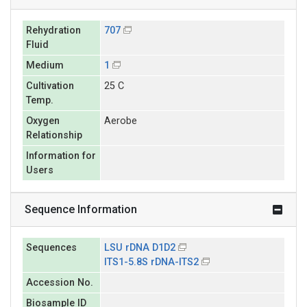
Rehydration
707
Fluid
Medium
1
Cultivation
25 C
Temp.
Oxygen
Aerobe
Relationship
Information for
Users
Sequence Information
Sequences
LSU rDNA D1D2
ITS1-5.8S rDNA-ITS2
Accession No.
Biosample ID