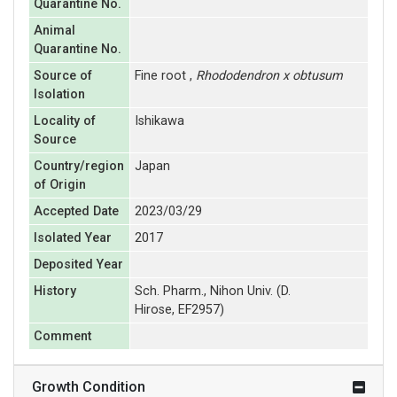
Quarantine No.
Animal
Quarantine No.
Source of
Fine root ,
Rhododendron x obtusum
Isolation
Locality of
Ishikawa
Source
Country/region
Japan
of Origin
Accepted Date
2023/03/29
Isolated Year
2017
Deposited Year
History
Sch. Pharm., Nihon Univ. (D.
Hirose, EF2957)
Comment
Growth Condition