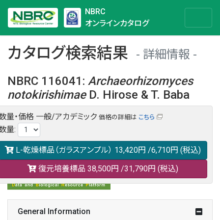
NBRC
オンラインカタログ
カタログ検索結果
詳細情報
NBRC 116041
:
Archaeorhizomyces
notokirishimae
D. Hirose & T. Baba
数量・価格
一般/アカデミック
価格の詳細は
こちら
NBRC 116041の情報や関連データは以下のバナー(DBRP)か
数量
:
らご覧ください。
日本語での検索も可能です。
L-乾燥標品（ガラスアンプル）
13,420円
/6,710円
(税込)
復元培養標品
38,500円
/31,790円
(税込)
General Information