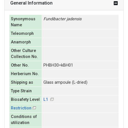
General Information
Synonymous
Fundibacter
jadensis
Name
Teleomorph
Anamorph
Other Culture
Collection No.
Other No.
PHBH30=kBH01
Herberium No.
Shipping as
Glass ampoule (L-dried)
Type Strain
Biosafety Level
L1
Restriction
Conditions of
utilization