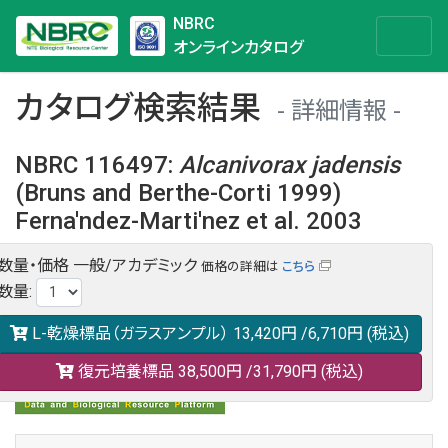
NBRC
オンラインカタログ
カタログ検索結果
詳細情報
NBRC 116497
:
Alcanivorax
jadensis
(Bruns and Berthe-Corti 1999)
Ferna'ndez-Marti'nez et al. 2003
数量・価格
一般/アカデミック
価格の詳細は
こちら
NBRC 116497の情報や関連データは以下のバナー(DBRP)か
数量
:
らご覧ください。
日本語での検索も可能です。
L-乾燥標品（ガラスアンプル）
13,420円
/6,710円
(税込)
復元培養標品
38,500円
/31,790円
(税込)