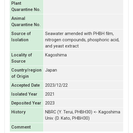
Plant
Quarantine No.
Animal
Quarantine No.
Source of
Seawater amended with PHBH film,
Isolation
nitrogen compounds, phosphoric acid,
and yeast extract
Locality of
Kagoshima
Source
Country/region
Japan
of Origin
Accepted Date
2023/12/22
Isolated Year
2021
Deposited Year
2023
History
NBRC (Y. Terui, PHBH30) <- Kagoshima
Univ. (D. Kato, PHBH30)
Comment