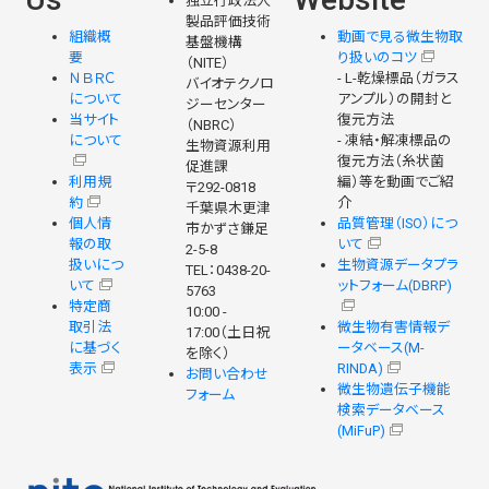
独立行政法人
製品評価技術
組織概
動画で見る微生物取
基盤機構
要
り扱いのコツ
（NITE）
ＮＢＲＣ
- L-乾燥標品（ガラス
バイオテクノロ
について
アンプル）の開封と
ジーセンター
当サイト
復元方法
（NBRC）
について
- 凍結・解凍標品の
生物資源利用
復元方法（糸状菌
促進課
利用規
編）等を動画でご紹
〒292-0818
約
介
千葉県木更津
個人情
品質管理（ISO）につ
市かずさ鎌足
報の取
いて
2-5-8
扱いにつ
生物資源データプラ
TEL：0438-20-
いて
ットフォーム(DBRP)
5763
特定商
10:00 -
取引法
微生物有害情報デ
17:00（土日祝
に基づく
ータベース(M-
を除く）
表示
RINDA)
お問い合わせ
微生物遺伝子機能
フォーム
検索データベース
(MiFuP)