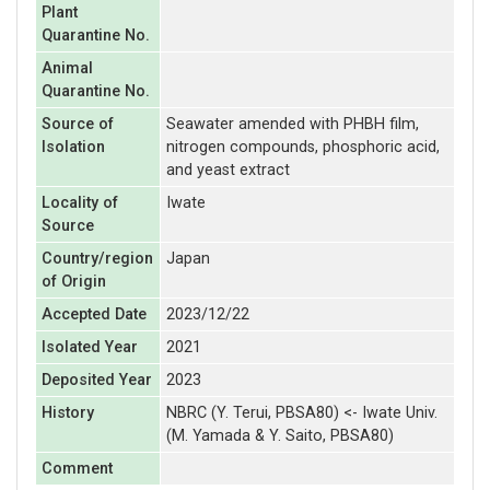
Plant
Quarantine No.
Animal
Quarantine No.
Source of
Seawater amended with PHBH film,
Isolation
nitrogen compounds, phosphoric acid,
and yeast extract
Locality of
Iwate
Source
Country/region
Japan
of Origin
Accepted Date
2023/12/22
Isolated Year
2021
Deposited Year
2023
History
NBRC (Y. Terui, PBSA80) <- Iwate Univ.
(M. Yamada & Y. Saito, PBSA80)
Comment