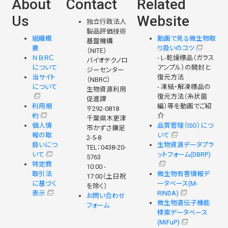
About
Contact
Related
Us
Website
独立行政法人
製品評価技術
組織概
動画で見る微生物取
基盤機構
要
り扱いのコツ
（NITE）
ＮＢＲＣ
- L-乾燥標品（ガラス
バイオテクノロ
について
アンプル）の開封と
ジーセンター
当サイト
復元方法
（NBRC）
について
- 凍結・解凍標品の
生物資源利用
復元方法（糸状菌
促進課
利用規
編）等を動画でご紹
〒292-0818
約
介
千葉県木更津
個人情
品質管理（ISO）につ
市かずさ鎌足
報の取
いて
2-5-8
扱いにつ
生物資源データプラ
TEL：0438-20-
いて
ットフォーム(DBRP)
5763
特定商
10:00 -
取引法
微生物有害情報デ
17:00（土日祝
に基づく
ータベース(M-
を除く）
表示
RINDA)
お問い合わせ
微生物遺伝子機能
フォーム
検索データベース
(MiFuP)