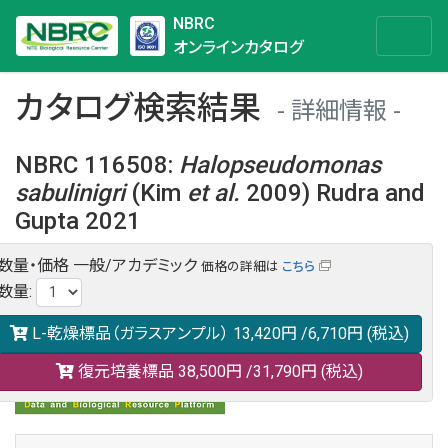
NBRC
オンラインカタログ
カタログ検索結果
詳細情報
NBRC 116508
:
Halopseudomonas
sabulinigri
(Kim
et al.
2009) Rudra and
Gupta 2021
数量・価格
一般/アカデミック
価格の詳細は
こちら
NBRC 116508の情報や関連データは以下のバナー(DBRP)か
数量
:
らご覧ください。
日本語での検索も可能です。
L-乾燥標品（ガラスアンプル）
13,420円
/6,710円
(税込)
復元培養標品
38,500円
/31,790円
(税込)