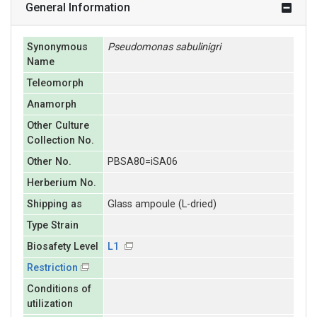
General Information
Synonymous
Pseudomonas
sabulinigri
Name
Teleomorph
Anamorph
Other Culture
Collection No.
Other No.
PBSA80=iSA06
Herberium No.
Shipping as
Glass ampoule (L-dried)
Type Strain
Biosafety Level
L1
Restriction
Conditions of
utilization