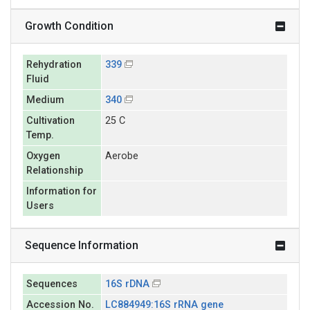
Growth Condition
Rehydration
339
Fluid
Medium
340
Cultivation
25 C
Temp.
Oxygen
Aerobe
Relationship
Information for
Users
Sequence Information
Sequences
16S rDNA
Accession No.
LC884949:16S rRNA gene