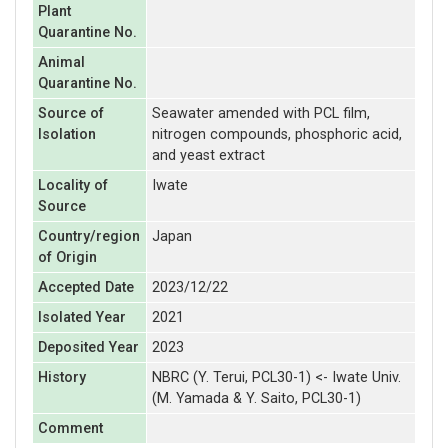
Plant
Quarantine No.
Animal
Quarantine No.
Source of
Seawater amended with PCL film,
Isolation
nitrogen compounds, phosphoric acid,
and yeast extract
Locality of
Iwate
Source
Country/region
Japan
of Origin
Accepted Date
2023/12/22
Isolated Year
2021
Deposited Year
2023
History
NBRC (Y. Terui, PCL30-1) <- Iwate Univ.
(M. Yamada & Y. Saito, PCL30-1)
Comment