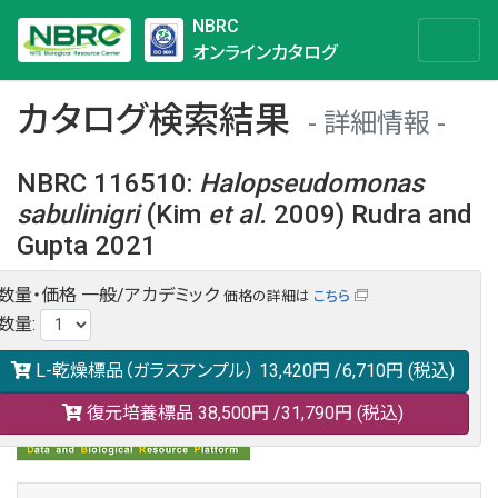
NBRC
オンラインカタログ
カタログ検索結果
詳細情報
NBRC 116510
:
Halopseudomonas
sabulinigri
(Kim
et al.
2009) Rudra and
Gupta 2021
数量・価格
一般/アカデミック
価格の詳細は
こちら
NBRC 116510の情報や関連データは以下のバナー(DBRP)か
数量
:
らご覧ください。
日本語での検索も可能です。
L-乾燥標品（ガラスアンプル）
13,420円
/6,710円
(税込)
復元培養標品
38,500円
/31,790円
(税込)