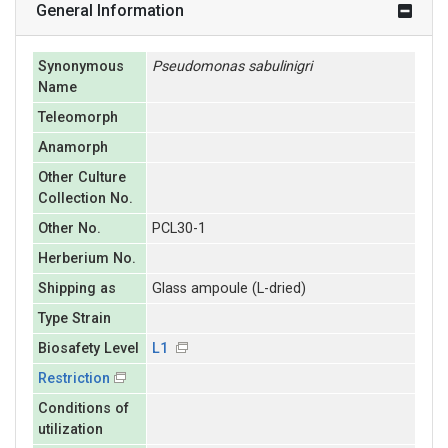
General Information
Synonymous
Pseudomonas
sabulinigri
Name
Teleomorph
Anamorph
Other Culture
Collection No.
Other No.
PCL30-1
Herberium No.
Shipping as
Glass ampoule (L-dried)
Type Strain
Biosafety Level
L1
Restriction
Conditions of
utilization