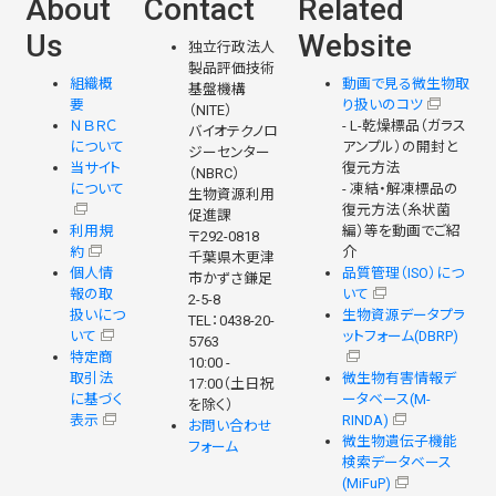
About
Contact
Related
Us
Website
独立行政法人
製品評価技術
組織概
動画で見る微生物取
基盤機構
要
り扱いのコツ
（NITE）
ＮＢＲＣ
- L-乾燥標品（ガラス
バイオテクノロ
について
アンプル）の開封と
ジーセンター
当サイト
復元方法
（NBRC）
について
- 凍結・解凍標品の
生物資源利用
復元方法（糸状菌
促進課
利用規
編）等を動画でご紹
〒292-0818
約
介
千葉県木更津
個人情
品質管理（ISO）につ
市かずさ鎌足
報の取
いて
2-5-8
扱いにつ
生物資源データプラ
TEL：0438-20-
いて
ットフォーム(DBRP)
5763
特定商
10:00 -
取引法
微生物有害情報デ
17:00（土日祝
に基づく
ータベース(M-
を除く）
表示
RINDA)
お問い合わせ
微生物遺伝子機能
フォーム
検索データベース
(MiFuP)