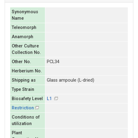
Synonymous
Name
Teleomorph
Anamorph
Other Culture
Collection No.
Other No.
PCL34
Herberium No.
Shipping as
Glass ampoule (L-dried)
Type Strain
Biosafety Level
L1
Restriction
Conditions of
utilization
Plant