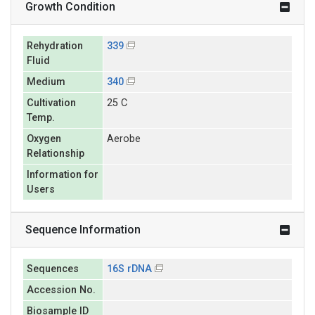
Growth Condition
Rehydration
339
Fluid
Medium
340
Cultivation
25 C
Temp.
Oxygen
Aerobe
Relationship
Information for
Users
Sequence Information
Sequences
16S rDNA
Accession No.
Biosample ID