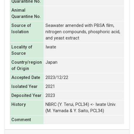
Quarantine No.
Animal
Quarantine No.
Source of
Seawater amended with PBSA film,
Isolation
nitrogen compounds, phosphoric acid,
and yeast extract
Locality of
Iwate
Source
Country/region
Japan
of Origin
Accepted Date
2023/12/22
Isolated Year
2021
Deposited Year
2023
History
NBRC (Y. Terui, PCL34) <- Iwate Univ.
(M. Yamada & Y. Saito, PCL34)
Comment