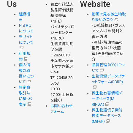
Us
Website
独立行政法人
製品評価技術
組織概
動画で見る微生物取
基盤機構
要
り扱いのコツ
（NITE）
ＮＢＲＣ
- L-乾燥標品（ガラス
バイオテクノロ
について
アンプル）の開封と
ジーセンター
当サイト
復元方法
（NBRC）
について
- 凍結・解凍標品の
生物資源利用
復元方法（糸状菌
促進課
利用規
編）等を動画でご紹
〒292-0818
約
介
千葉県木更津
個人情
品質管理（ISO）につ
市かずさ鎌足
報の取
いて
2-5-8
扱いにつ
生物資源データプラ
TEL：0438-20-
いて
ットフォーム(DBRP)
5763
特定商
10:00 -
取引法
微生物有害情報デ
17:00（土日祝
に基づく
ータベース(M-
を除く）
表示
RINDA)
お問い合わせ
微生物遺伝子機能
フォーム
検索データベース
(MiFuP)