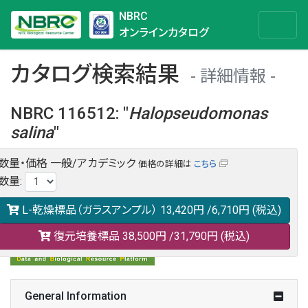
NBRC
オンラインカタログ
カタログ検索結果
詳細情報
NBRC 116512
:
"
Halopseudomonas
salina
"
数量・価格
一般/アカデミック
価格の詳細は
こちら
NBRC 116512の情報や関連データは以下のバナー(DBRP)か
数量
:
らご覧ください。
日本語での検索も可能です。
L-乾燥標品（ガラスアンプル）
13,420円
/6,710円
(税込)
復元培養標品
38,500円
/31,790円
(税込)
General Information