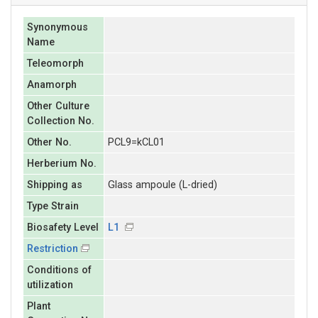
Synonymous
Name
Teleomorph
Anamorph
Other Culture
Collection No.
Other No.
PCL9=kCL01
Herberium No.
Shipping as
Glass ampoule (L-dried)
Type Strain
Biosafety Level
L1
Restriction
Conditions of
utilization
Plant