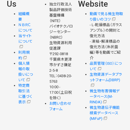
Us
Website
独立行政法人
製品評価技術
組織概
動画で見る微生物取
基盤機構
要
り扱いのコツ
（NITE）
ＮＢＲＣ
- L-乾燥標品（ガラス
バイオテクノロ
について
アンプル）の開封と
ジーセンター
当サイト
復元方法
（NBRC）
について
- 凍結・解凍標品の
生物資源利用
復元方法（糸状菌
促進課
利用規
編）等を動画でご紹
〒292-0818
約
介
千葉県木更津
個人情
品質管理（ISO）につ
市かずさ鎌足
報の取
いて
2-5-8
扱いにつ
生物資源データプラ
TEL：0438-20-
いて
ットフォーム(DBRP)
5763
特定商
10:00 -
取引法
微生物有害情報デ
17:00（土日祝
に基づく
ータベース(M-
を除く）
表示
RINDA)
お問い合わせ
微生物遺伝子機能
フォーム
検索データベース
(MiFuP)