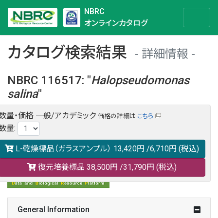
NBRC
オンラインカタログ
カタログ検索結果
詳細情報
NBRC 116517
:
"
Halopseudomonas
salina
"
数量・価格
一般/アカデミック
価格の詳細は
こちら
NBRC 116517の情報や関連データは以下のバナー(DBRP)か
数量
:
らご覧ください。
日本語での検索も可能です。
L-乾燥標品（ガラスアンプル）
13,420円
/6,710円
(税込)
復元培養標品
38,500円
/31,790円
(税込)
General Information