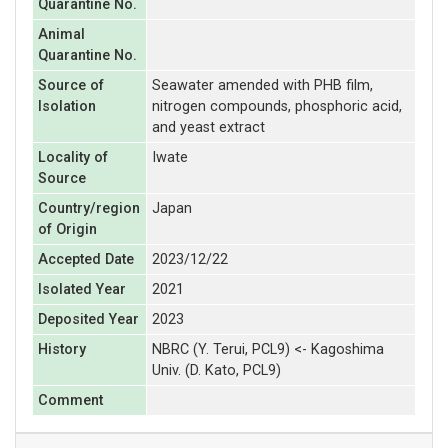
Quarantine No.
Animal
Quarantine No.
Source of
Seawater amended with PHB film,
Isolation
nitrogen compounds, phosphoric acid,
and yeast extract
Locality of
Iwate
Source
Country/region
Japan
of Origin
Accepted Date
2023/12/22
Isolated Year
2021
Deposited Year
2023
History
NBRC (Y. Terui, PCL9) <- Kagoshima
Univ. (D. Kato, PCL9)
Comment