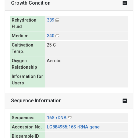
Growth Condition
Rehydration
339
Fluid
Medium
340
Cultivation
25 C
Temp.
Oxygen
Aerobe
Relationship
Information for
Users
Sequence Information
Sequences
16S rDNA
Accession No.
LC884955:16S rRNA gene
Biosample ID