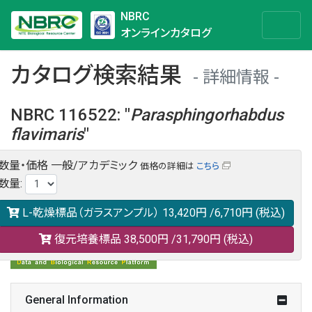
NBRC
オンラインカタログ
カタログ検索結果
詳細情報
NBRC 116522
:
"
Parasphingorhabdus
flavimaris
"
数量・価格
一般/アカデミック
価格の詳細は
こちら
NBRC 116522の情報や関連データは以下のバナー(DBRP)か
数量
:
らご覧ください。
日本語での検索も可能です。
L-乾燥標品（ガラスアンプル）
13,420円
/6,710円
(税込)
復元培養標品
38,500円
/31,790円
(税込)
General Information