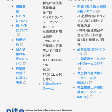
製品評価技術
組織概
動画で見る微生物取
基盤機構
要
り扱いのコツ
（NITE）
ＮＢＲＣ
- L-乾燥標品（ガラス
バイオテクノロ
について
アンプル）の開封と
ジーセンター
当サイト
復元方法
（NBRC）
について
- 凍結・解凍標品の
生物資源利用
復元方法（糸状菌
促進課
利用規
編）等を動画でご紹
〒292-0818
約
介
千葉県木更津
個人情
品質管理（ISO）につ
市かずさ鎌足
報の取
いて
2-5-8
扱いにつ
生物資源データプラ
TEL：0438-20-
いて
ットフォーム(DBRP)
5763
特定商
10:00 -
取引法
微生物有害情報デ
17:00（土日祝
に基づく
ータベース(M-
を除く）
表示
RINDA)
お問い合わせ
微生物遺伝子機能
フォーム
検索データベース
(MiFuP)