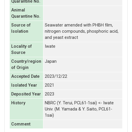
Quarantine No.
Animal
Quarantine No.
Source of
Seawater amended with PHBH film,
Isolation
nitrogen compounds, phosphoric acid,
and yeast extract
Locality of
Iwate
Source
Country/region
Japan
of Origin
Accepted Date
2023/12/22
Isolated Year
2021
Deposited Year
2023
History
NBRC (Y. Terui, PCL61-1sai) <- Iwate
Univ. (M. Yamada & Y. Saito, PCL61-
1sai)
Comment