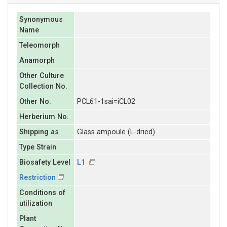
Synonymous
Name
Teleomorph
Anamorph
Other Culture
Collection No.
Other No.
PCL61-1sai=iCL02
Herberium No.
Shipping as
Glass ampoule (L-dried)
Type Strain
Biosafety Level
L1
Restriction
Conditions of
utilization
Plant