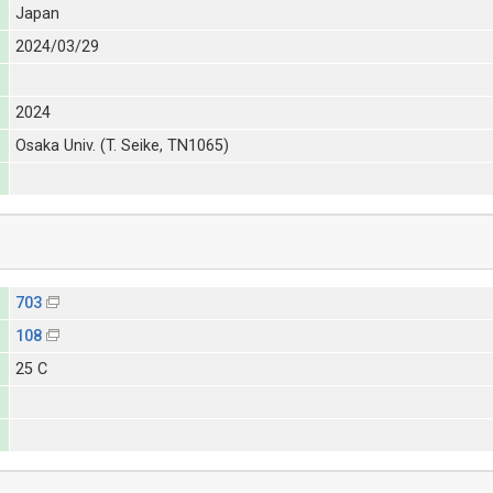
Japan
2024/03/29
2024
Osaka Univ. (T. Seike, TN1065)
703
108
25 C