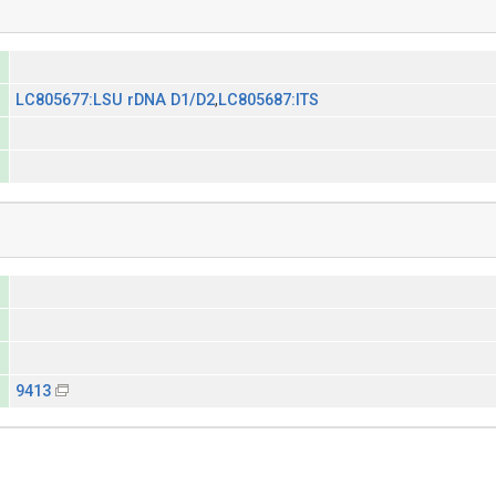
LC805677:LSU rDNA D1/D2
,
LC805687:ITS
9413