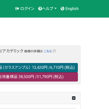
ログイン
ヘルプ
English
/アカデミック
価格の詳細は
こちら
品（ガラスアンプル）
13,420円
/6,710円
(税込)
元培養標品
38,500円
/31,790円
(税込)