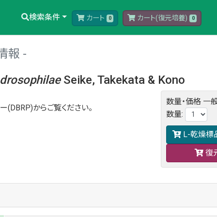
検索条件
カート
カート(復元培養)
0
0
情報
drosophilae
Seike, Takekata & Kono
数量・価格
一般
ー(DBRP)からご覧ください。
数量
:
L-乾燥標
復