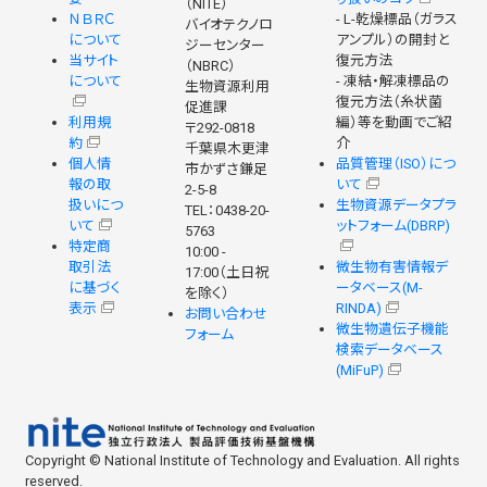
（NITE）
ＮＢＲＣ
- L-乾燥標品（ガラス
バイオテクノロ
について
アンプル）の開封と
ジーセンター
当サイト
復元方法
（NBRC）
について
- 凍結・解凍標品の
生物資源利用
復元方法（糸状菌
促進課
利用規
編）等を動画でご紹
〒292-0818
約
介
千葉県木更津
個人情
品質管理（ISO）につ
市かずさ鎌足
報の取
いて
2-5-8
扱いにつ
生物資源データプラ
TEL：0438-20-
いて
ットフォーム(DBRP)
5763
特定商
10:00 -
取引法
微生物有害情報デ
17:00（土日祝
に基づく
ータベース(M-
を除く）
表示
RINDA)
お問い合わせ
微生物遺伝子機能
フォーム
検索データベース
(MiFuP)
Copyright © National Institute of Technology and Evaluation. All rights
reserved.