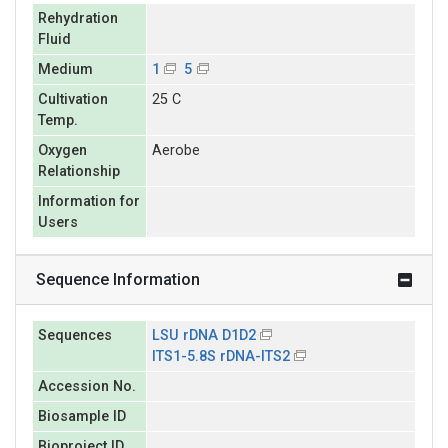
Rehydration
Fluid
Medium
1
5
Cultivation
25 C
Temp.
Oxygen
Aerobe
Relationship
Information for
Users
Sequence Information
Sequences
LSU rDNA D1D2
ITS1-5.8S rDNA-ITS2
Accession No.
Biosample ID
Bioproject ID