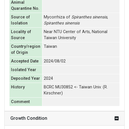
Animal
Quarantine No.
Source of
Mycorrhiza of
Spiranthes sinensis
,
Isolation
Spiranthes sinensis
Locality of
Near NTU Center of Arts, National
Source
Taiwan University
Country/region
Taiwan
of Origin
Accepted Date
2024/08/02
Isolated Year
Deposited Year
2024
History
BCRC MU30852 <- Taiwan Univ. (R.
Kirschner)
Comment
Growth Condition