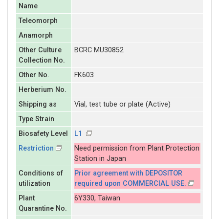
Name
Teleomorph
Anamorph
Other Culture
BCRC MU30852
Collection No.
Other No.
FK603
Herberium No.
Shipping as
Vial, test tube or plate (Active)
Type Strain
Biosafety Level
L1
Restriction
Need permission from Plant Protection
Station in Japan
Conditions of
Prior agreement with DEPOSITOR
utilization
required upon COMMERCIAL USE.
Plant
6Y330, Taiwan
Quarantine No.