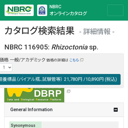
NBRC
オンラインカタログ
カタログ検索結果
詳細情報
NBRC 116905
:
Rhizoctonia
sp.
・価格
一般/アカデミック
価格の詳細は
こちら
NBRC 116905の情報や関連データは以下のバナー(DBRP)か
らご覧ください。
日本語での検索も可能です。
培養標品（バイアル瓶、試験管等）
21,780円
/10,890円
(税込)
General Information
Synonymous