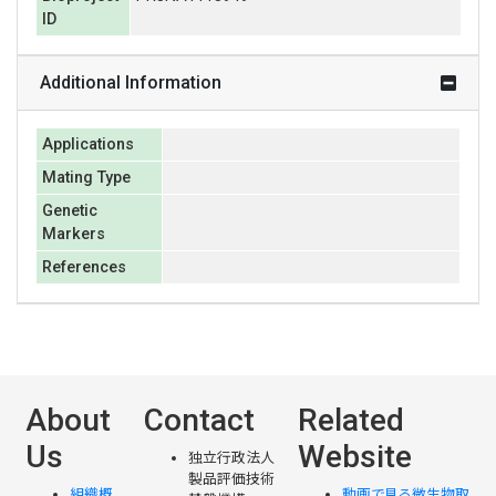
ID
Additional Information
Applications
Mating Type
Genetic
Markers
References
About
Contact
Related
Us
Website
独立行政法人
製品評価技術
組織概
動画で見る微生物取