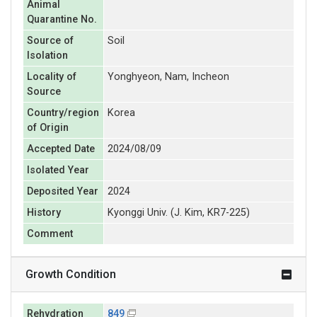
Animal
Quarantine No.
Source of
Soil
Isolation
Locality of
Yonghyeon, Nam, Incheon
Source
Country/region
Korea
of Origin
Accepted Date
2024/08/09
Isolated Year
Deposited Year
2024
History
Kyonggi Univ. (J. Kim, KR7-225)
Comment
Growth Condition
Rehydration
849