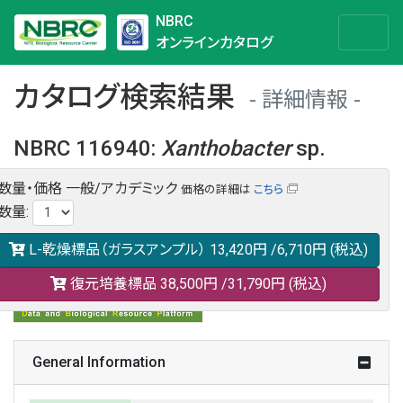
NBRC
オンラインカタログ
カタログ検索結果
詳細情報
NBRC 116940
:
Xanthobacter
sp.
数量・価格
一般/アカデミック
価格の詳細は
こちら
NBRC 116940の情報や関連データは以下のバナー(DBRP)か
数量
:
らご覧ください。
日本語での検索も可能です。
L-乾燥標品（ガラスアンプル）
13,420円
/6,710円
(税込)
復元培養標品
38,500円
/31,790円
(税込)
General Information