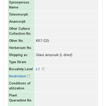
Synonymous
Name
Teleomorph
Anamorph
Other Culture
Collection No.
Other No.
KR7-225
Herberium No.
Shipping as
Glass ampoule (L-dried)
Type Strain
Biosafety Level
L1
Restriction
Conditions of
utilization
Plant
Quarantine No.