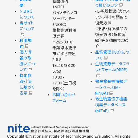
基盤機構
要
り扱いのコツ
（NITE）
ＮＢＲＣ
- L-乾燥標品（ガラス
バイオテクノロ
について
アンプル）の開封と
ジーセンター
当サイト
復元方法
（NBRC）
について
- 凍結・解凍標品の
生物資源利用
復元方法（糸状菌
促進課
利用規
編）等を動画でご紹
〒292-0818
約
介
千葉県木更津
個人情
品質管理（ISO）につ
市かずさ鎌足
報の取
いて
2-5-8
扱いにつ
生物資源データプラ
TEL：0438-20-
いて
ットフォーム(DBRP)
5763
特定商
10:00 -
取引法
微生物有害情報デ
17:00（土日祝
に基づく
ータベース(M-
を除く）
表示
RINDA)
お問い合わせ
微生物遺伝子機能
フォーム
検索データベース
(MiFuP)
Copyright © National Institute of Technology and Evaluation. All rights