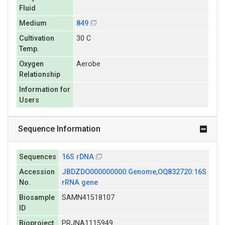
Fluid
Medium
849
Cultivation
30 C
Temp.
Oxygen
Aerobe
Relationship
Information for
Users
Sequence Information
Sequences
16S rDNA
Accession
JBDZDO000000000:Genome
,
OQ832720:16S
No.
rRNA gene
Biosample
SAMN41518107
ID
Bioproject
PRJNA1115949