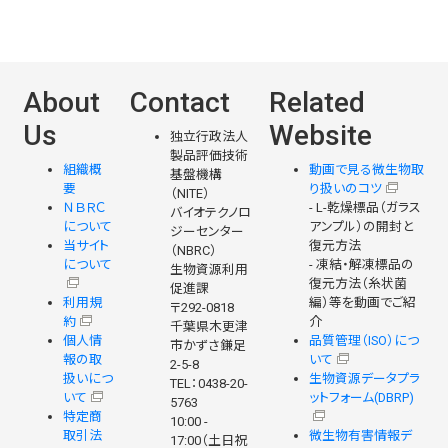
About
Contact
Related
Us
Website
独立行政法人
製品評価技術
組織概
動画で見る微生物取
基盤機構
要
り扱いのコツ
（NITE）
ＮＢＲＣ
- L-乾燥標品（ガラス
バイオテクノロ
について
アンプル）の開封と
ジーセンター
当サイト
復元方法
（NBRC）
について
- 凍結・解凍標品の
生物資源利用
復元方法（糸状菌
促進課
利用規
編）等を動画でご紹
〒292-0818
約
介
千葉県木更津
個人情
品質管理（ISO）につ
市かずさ鎌足
報の取
いて
2-5-8
扱いにつ
生物資源データプラ
TEL：0438-20-
いて
ットフォーム(DBRP)
5763
特定商
10:00 -
取引法
微生物有害情報デ
17:00（土日祝