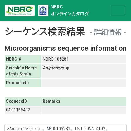
NBRC
オンラインカタログ
シーケンス検索結果
詳細情報
Microorganisms sequence information
NBRC #
NBRC 105281
Scientific Name
Aniptodera
sp.
of this Strain
Product etc.
SequeceID
Remarks
CC01166402