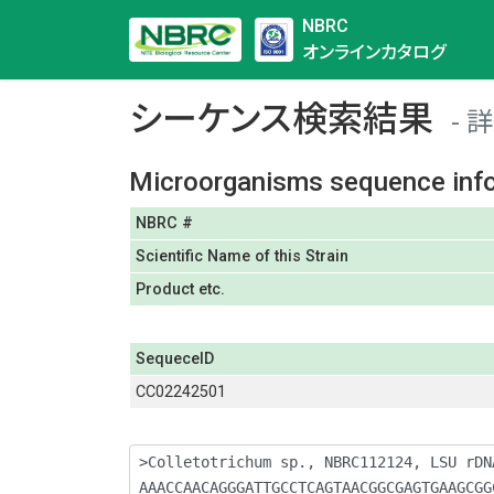
NBRC
オンラインカタログ
シーケンス検索結果
詳
Microorganisms sequence inf
NBRC #
Scientific Name of this Strain
Product etc.
SequeceID
CC02242501