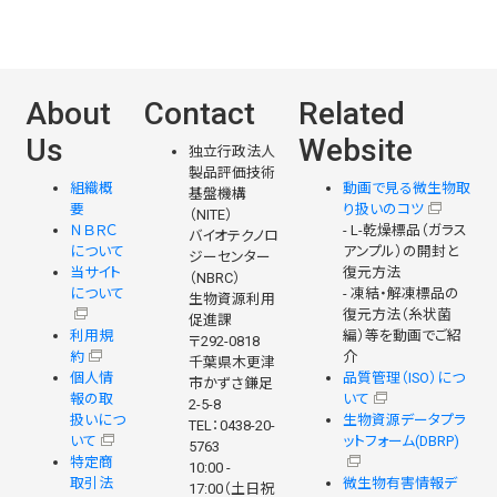
About
Contact
Related
Us
Website
独立行政法人
製品評価技術
組織概
動画で見る微生物取
基盤機構
要
り扱いのコツ
（NITE）
ＮＢＲＣ
- L-乾燥標品（ガラス
バイオテクノロ
について
アンプル）の開封と
ジーセンター
当サイト
復元方法
（NBRC）
について
- 凍結・解凍標品の
生物資源利用
復元方法（糸状菌
促進課
利用規
編）等を動画でご紹
〒292-0818
約
介
千葉県木更津
個人情
品質管理（ISO）につ
市かずさ鎌足
報の取
いて
2-5-8
扱いにつ
生物資源データプラ
TEL：0438-20-
いて
ットフォーム(DBRP)
5763
特定商
10:00 -
取引法
微生物有害情報デ
17:00（土日祝