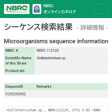
NBRC
オンラインカタログ
シーケンス検索結果
詳細情報
Microorganisms sequence information
NBRC #
NBRC 112124
Scientific Name
Colletotrichum
sp.
of this Strain
Product etc.
SequeceID
Remarks
CC02242502