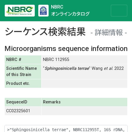
NBRC
オンラインカタログ
シーケンス検索結果
詳細情報
Microorganisms sequence information
NBRC #
NBRC 112955
Scientific Name
"
Sphingosinicella
terrae
" Wang
et al.
2022
of this Strain
Product etc.
SequeceID
Remarks
CC02325601