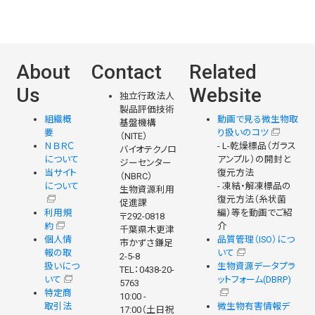
About
Contact
Related
Us
Website
独立行政法人
製品評価技術
組織概
動画で見る微生物取
基盤機構
要
り扱いのコツ
（NITE）
ＮＢＲＣ
- L-乾燥標品（ガラス
バイオテクノロ
について
アンプル）の開封と
ジーセンター
当サイト
復元方法
（NBRC）
について
- 凍結・解凍標品の
生物資源利用
復元方法（糸状菌
促進課
利用規
編）等を動画でご紹
〒292-0818
約
介
千葉県木更津
個人情
品質管理（ISO）につ
市かずさ鎌足
報の取
いて
2-5-8
扱いにつ
生物資源データプラ
TEL：0438-20-
いて
ットフォーム(DBRP)
5763
特定商
10:00 -
取引法
微生物有害情報デ
17:00（土日祝