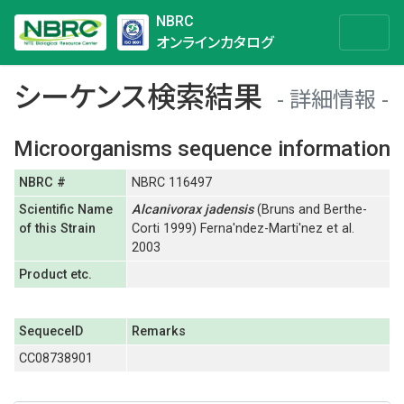
NBRC
オンラインカタログ
シーケンス検索結果
詳細情報
Microorganisms sequence information
NBRC #
NBRC 116497
Scientific Name
Alcanivorax
jadensis
(Bruns and Berthe-
of this Strain
Corti 1999) Ferna'ndez-Marti'nez et al.
2003
Product etc.
SequeceID
Remarks
CC08738901