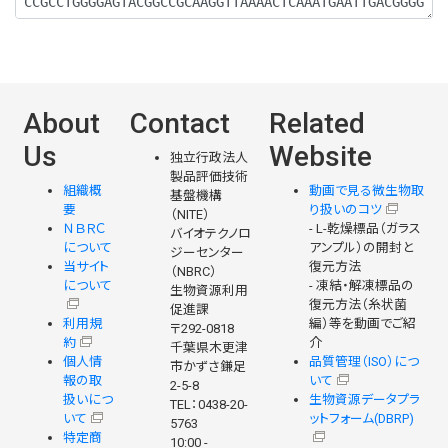
About
Contact
Related
Us
Website
独立行政法人
製品評価技術
組織概
動画で見る微生物取
基盤機構
要
り扱いのコツ
（NITE）
ＮＢＲＣ
- L-乾燥標品（ガラス
バイオテクノロ
について
アンプル）の開封と
ジーセンター
当サイト
復元方法
（NBRC）
について
- 凍結・解凍標品の
生物資源利用
復元方法（糸状菌
促進課
利用規
編）等を動画でご紹
〒292-0818
約
介
千葉県木更津
個人情
品質管理（ISO）につ
市かずさ鎌足
報の取
いて
2-5-8
扱いにつ
生物資源データプラ
TEL：0438-20-
いて
ットフォーム(DBRP)
5763
特定商
10:00 -