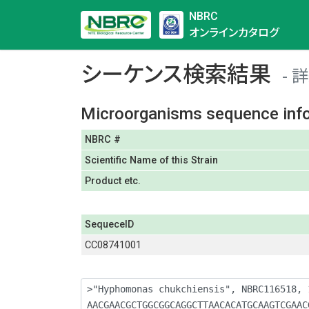
NBRC
オンラインカタログ
シーケンス検索結果
詳
Microorganisms sequence inf
NBRC #
Scientific Name of this Strain
Product etc.
SequeceID
CC08741001