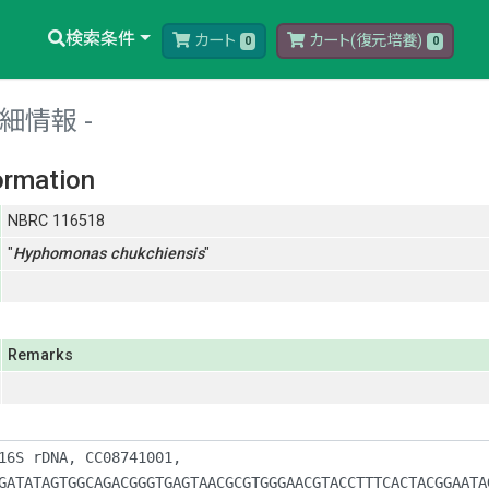
検索条件
カート
カート(復元培養)
0
0
細情報
ormation
NBRC 116518
"
Hyphomonas
chukchiensis
"
Remarks