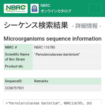
NBRC
オンラインカタログ
シーケンス検索結果
詳細情報
Microorganisms sequence information
NBRC #
NBRC 116785
Scientific Name
"
Parvularculaceae
bacterium
"
of this Strain
Product etc.
SequeceID
Remarks
CC08797901