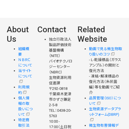
About
Contact
Related
Us
Website
独立行政法人
製品評価技術
組織概
動画で見る微生物取
基盤機構
要
り扱いのコツ
（NITE）
ＮＢＲＣ
- L-乾燥標品（ガラス
バイオテクノロ
について
アンプル）の開封と
ジーセンター
当サイト
復元方法
（NBRC）
について
- 凍結・解凍標品の
生物資源利用
復元方法（糸状菌
促進課
利用規
編）等を動画でご紹
〒292-0818
約
介
千葉県木更津
個人情
品質管理（ISO）につ
市かずさ鎌足
報の取
いて
2-5-8
扱いにつ
生物資源データプラ
TEL：0438-20-
いて
ットフォーム(DBRP)
5763
特定商
10:00 -
取引法
微生物有害情報デ
17:00（土日祝