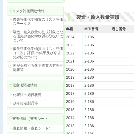
リスク評価関連情報
製造・輸入数量実績
優先評価化学物質のリスク評価
ステータス
年度
MITI番号
通し番号
製造・輸入数量の監視対象とな
る優先評価化学物質の取扱いに
2024
2-186
ついて
2023
2-186
優先評価化学物質のリスク評価
（一次）評価Ⅰの結果及び今後
2022
2-186
の対応について
2021
2-186
国が保有する化学物質の有害性
2020
2-186
情報等
2019
2-186
化審法関連情報
2018
2-186
2017
2-186
化審法の施行状況
2016
2-186
政令指定製品等
2015
2-186
2014
2-186
審査情報（審査シート）
2013
2-186
審査情報（審査シート）