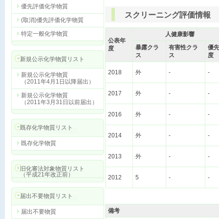
優先評価化学物質
スクリーニング評価情報
(取消)優先評価化学物質
特定一般化学物質
人健康影響
公表年
暴露クラ
有害性クラ
優
度
ス
ス
度
新規公示化学物質リスト
2018
外
-
-
新規公示化学物質
（2011年4月1日以降届出）
2017
外
-
-
新規公示化学物質
（2011年3月31日以前届出）
2016
外
-
-
既存化学物質リスト
2014
外
-
-
既存化学物質
2013
外
-
-
旧化審法対象物質リスト
（平成21年改正前）
2012
5
-
-
届出不要物質リスト
備考
届出不要物質