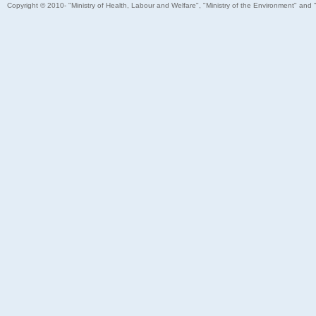
Copyright © 2010- "Ministry of Health, Labour and Welfare", "Ministry of the Environment" and 