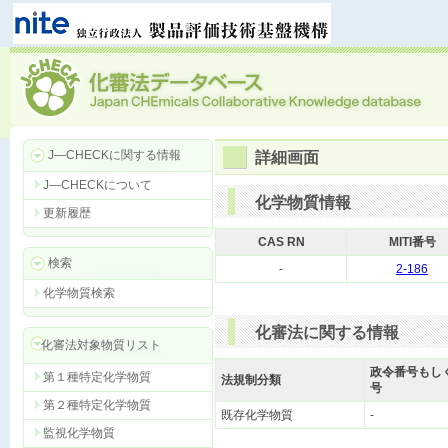
J―CHECKに関する情報
詳細画面
J―CHECKについて
化学物質情報
更新履歴
CAS RN
MITI番号
検索
-
2-186
化学物質検索
化審法に関する情報
化審法対象物質リスト
政令番号もし
第１種特定化学物質
法規制分類
号
第２種特定化学物質
既存化学物質
-
監視化学物質