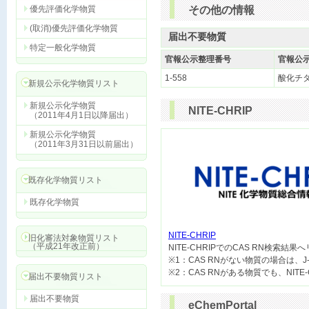
優先評価化学物質
その他の情報
(取消)優先評価化学物質
届出不要物質
特定一般化学物質
官報公示整理番号
官報公
1-558
酸化チ
新規公示化学物質リスト
新規公示化学物質
NITE-CHRIP
（2011年4月1日以降届出）
新規公示化学物質
（2011年3月31日以前届出）
既存化学物質リスト
既存化学物質
NITE-CHRIP
旧化審法対象物質リスト
（平成21年改正前）

NITE-CHRIPでのCAS RN検索結
※1：CAS RNがない物質の場合は、J
届出不要物質リスト
届出不要物質
eChemPortal