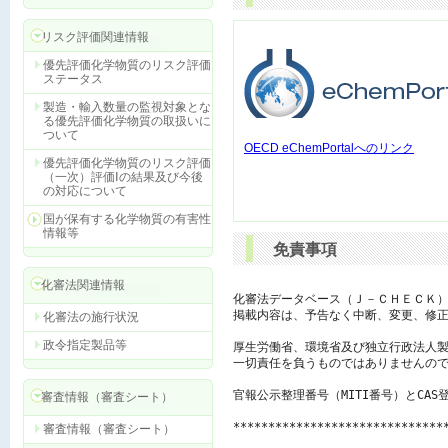
リスク評価関連情報
優先評価化学物質のリスク評価
ステータス
製造・輸入数量の監視対象とな
る優先評価化学物質の取扱いに
ついて
OECD eChemPortalへのリンク
優先評価化学物質のリスク評価
（一次）評価Ⅰの結果及び今後
の対応について
国が保有する化学物質の有害性
情報等
免責事項
化審法関連情報
化審法データベース（Ｊ－ＣＨＥＣＫ）
掲載内容は、予告なく中断、変更、修正
化審法の施行状況
政令指定製品等
厚生労働省、環境省及び独立行政法人製
一切責任を負うものではありませんので
官報公示整理番号（MITI番号）とCAS
審査情報（審査シート）
******************************
審査情報（審査シート）