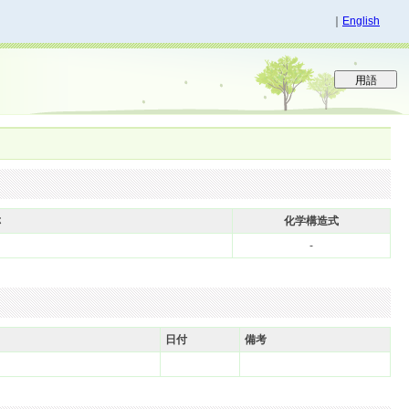
｜
English
称
化学構造式
-
日付
備考