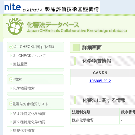
J―CHECKに関する情報
詳細画面
J―CHECKについて
化学物質情報
更新履歴
CAS RN
検索
106805-29-2
化学物質検索
化審法に関する情報
化審法対象物質リスト
法規制分類
政令番
第１種特定化学物質
既存化学物質
-
第２種特定化学物質
監視化学物質