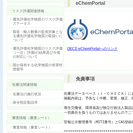
eChemPortal
リスク評価関連情報
優先評価化学物質のリスク評価
ステータス
製造・輸入数量の監視対象とな
る優先評価化学物質の取扱いに
ついて
優先評価化学物質のリスク評価
OECD eChemPortalへのリンク
（一次）評価Ⅰの結果及び今後
の対応について
国が保有する化学物質の有害性
情報等
免責事項
化審法関連情報
化審法データベース（Ｊ－ＣＨＥＣＫ）に
化審法の施行状況
掲載内容は、予告なく中断、変更、修正、
政令指定製品等
厚生労働省、環境省及び独立行政法人製品
一切責任を負うものではありませんのでご了
審査情報（審査シート）
官報公示整理番号（MITI番号）とCAS登
審査情報（審査シート）
*********************************