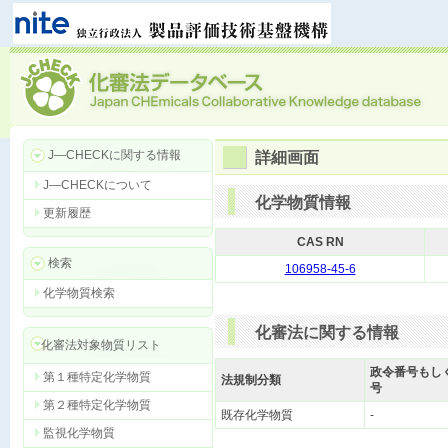
J―CHECKに関する情報
詳細画面
J―CHECKについて
化学物質情報
更新履歴
CAS RN
検索
106958-45-6
化学物質検索
化審法に関する情報
化審法対象物質リスト
政令番号もし
第１種特定化学物質
法規制分類
号
第２種特定化学物質
既存化学物質
-
監視化学物質